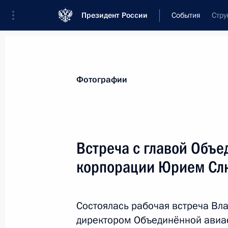
Президент России
События
Стру
Президент
Администрация
Государст
Новости
Стенограммы
Поездки
Те
Фотографии
Рубрикация материалов
Все материалы
Встреча с главой Объ
Послания Федеральному Собранию
корпорации Юрием Сл
Заявления по важнейшим вопросам
Совещания, заседания, рабочие встречи
Состоялась рабочая встреча Вл
Речи и обращения
директором Объединённой авиа