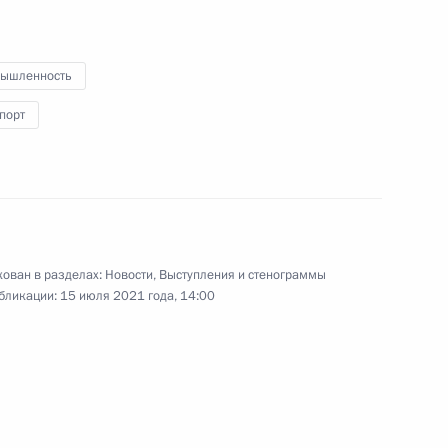
 Совета Безопасности
4
ть, Ново-Огарёво
ышленность
порт
достроительной корпорации
3
ть, Ново-Огарёво
ован в разделах:
Новости
,
Выступления и стенограммы
бликации:
15 июля 2021 года, 14:00
ва
:
5
ть, Ново-Огарёво