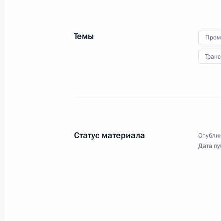
Совещание с постоянными членами
23 июля 2021 года, 14:20
Московская облас
Темы
Пром
Транс
22 июля 2021 года, четверг
Встреча с главой Объединённой су
Алексеем Рахмановым
22 июля 2021 года, 13:45
Московская облас
Статус материала
Опублик
Дата пу
21 июля 2021 года, среда
Совещание с членами Правительст
21 июля 2021 года, 18:00
Московская облас