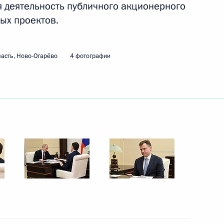
 деятельность публичного акционерного
ых проектов.
ть следующие материалы
асть, Ново-Огарёво
4 фотографии
:
47
ка органов следствия
1
2м