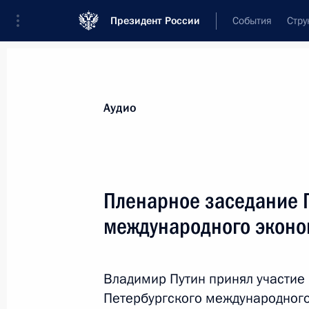
Президент России
События
Стру
Видеозаписи
Фотографии
Аудиозапи
Все материалы
Выступления
Совещан
Аудио
Показа
Пленарное заседание 
международного эконо
Беседа с Председателем КНР
Си Цзиньпином
Владимир Путин принял участие
Петербургского международног