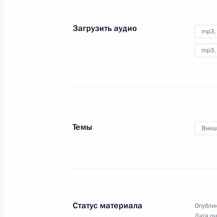
17 июня 2021 года
Аудио, 36 мин.
Загрузить аудио
mp3,
Владимир Путин в режиме
видеоконференции встретился
mp3,
с выпускниками IV потока
программы развития кадрового
управленческого резерва Высшей
школы государственного
управления РАНХиГС при
Президенте Российской
Федерации.
Темы
Внеш
Встреча с представителями
социальных организаций
Статус материала
Опублик
Дата пу