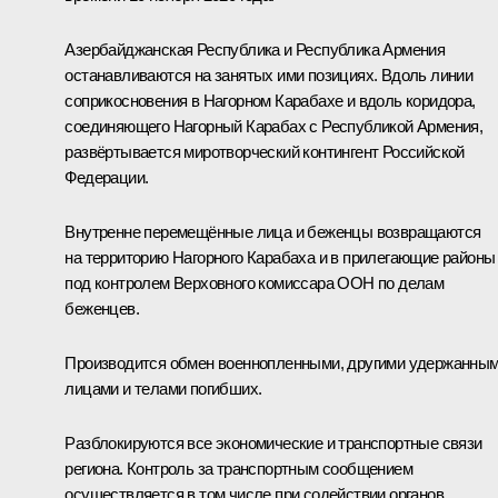
Азербайджанская Республика и Республика Армения
останавливаются на занятых ими позициях. Вдоль линии
соприкосновения в Нагорном Карабахе и вдоль коридора,
соединяющего Нагорный Карабах с Республикой Армения,
развёртывается миротворческий контингент Российской
Федерации.
Внутренне перемещённые лица и беженцы возвращаются
на территорию Нагорного Карабаха и в прилегающие районы
под контролем Верховного комиссара ООН по делам
беженцев.
Производится обмен военнопленными, другими удержанны
лицами и телами погибших.
Разблокируются все экономические и транспортные связи
региона. Контроль за транспортным сообщением
осуществляется в том числе при содействии органов