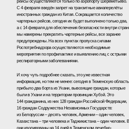
рейсы осуществляются только по аэропорту Шереметьево.
С 4 февраля введён запрет на транзитные авиаперелёты
иностранных граждан из Китая. Сокращается количество
чартерных рейсов, сегодня их будет выполнено только два,
а с 14 февраля для обеспечения безопасности внутри стра
мы намерены прекратить чартерные рейсы, все заранее
предупреждены. На всех пунктах пропуска силами
Роспотребнадзора осуществляются необходимые
мероприятия по профилактике и выявлению лиц с острыми
респираторными заболеваниями.
И хочу чуть подробнее сказать, это уже известная
информация, но тем не менее: сегодня в Тюменскую область
прибыло два борта из Ухани, вывозящие граждан, которые
были в Ухани и на территории провинции Хубэй. Это
144 гражданина, из них 128 граждан Российской Федерации,
16 граждан Содружества Независимых Государств:
из Белоруссии – десять человек, Армении – один человек,
Казахстана – три человека и Таджикистана – один человек. 
они изолированы на 14 дней в Тюменском лечебно-