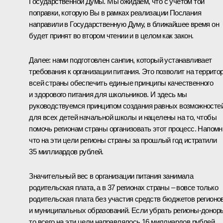
Государственной Думы. Мы ожидаем, что с учётом той
поправки, которую Вы в рамках реализации Послания
направили в Государственную Думу, в ближайшее время он
будет принят во втором чтении и в целом как закон.
Далее: нами подготовлен санпин, который устанавливает
требования к организации питания. Это позволит на террито
всей страны обеспечить единые принципы качественного
и здорового питания для школьников. И здесь мы
руководствуемся принципом создания равных возможносте
для всех детей начальной школы и нацелены на то, чтобы
помочь регионам страны организовать этот процесс. Напомн
что на эти цели регионы страны за прошлый год истратили
35 миллиардов рублей.
Значительный вес в организации питания занимала
родительская плата, а в 37 регионах страны – вовсе только
родительская плата без участия средств бюджетов регионо
и муниципальных образований. Если убрать регионы-донор
то всего на эти цели направлялось 16 миллиардов рублей.