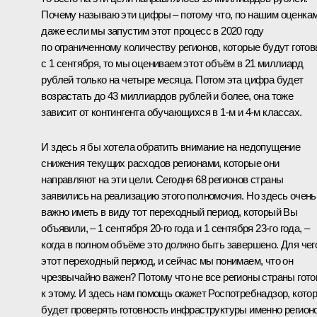
Почему называю эти цифры – потому что, по нашим оценкам
даже если мы запустим этот процесс в 2020 году
по ограниченному количеству регионов, которые будут гото
с 1 сентября, то мы оцениваем этот объём в 21 миллиард
рублей только на четыре месяца. Потом эта цифра будет
возрастать до 43 миллиардов рублей и более, она тоже
зависит от контингента обучающихся в 1-м и 4-м классах.
И здесь я бы хотела обратить внимание на недопущение
снижения текущих расходов регионами, которые они
направляют на эти цели. Сегодня 68 регионов страны
заявились на реализацию этого полномочия. Но здесь очень
важно иметь в виду тот переходный период, который Вы
объявили, – 1 сентября 20-го года и 1 сентября 23-го года, –
когда в полном объёме это должно быть завершено. Для чег
этот переходный период, и сейчас мы понимаем, что он
чрезвычайно важен? Потому что не все регионы страны гот
к этому. И здесь нам помощь окажет Роспотребнадзор, кото
будет проверять готовность инфраструктуры именно регионо