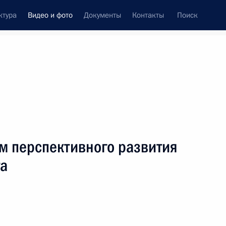
ктура
Видео и фото
Документы
Контакты
Поиск
си
ия, встречи
Встречи со СМИ
январь, 2020
ть следующие материалы
м перспективного развития
та
Посещение Центра
управления регионом
в Подмосковье