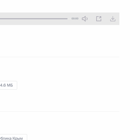
30 января 2020 года
Аудио, 30 мин.
00:00
Владимир Путин посетил Центр
управления регионом в здании
Правительства Московской
области. Глава государства
ознакомился с цифровыми
решениями в области управления
городским хозяйством
и коммуникации с жителями.
4.6 МБ
Встреча с членами
Правительства
ублика Крым