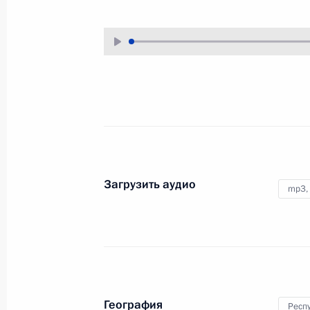
30 января 2020 года
Аудио, 2 ч.
Владимир Путин провёл
в Красногорске заседание Совета
по развитию местного
самоуправления, посвящённое
роли местного самоуправления
в реализации национальных
проектов.
Загрузить аудио
mp3,
Совещание о мерах
по борьбе
с распространением
коронавируса в России
География
Респ