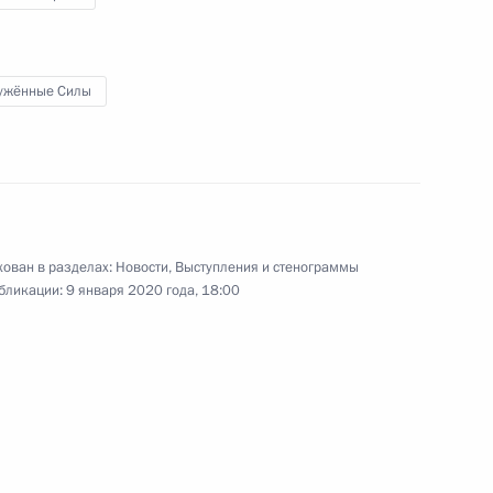
21 января 2020 года
Аудио, 3 мин.
Владимир Путин провёл встречу
с членами Правительства.
ужённые Силы
Совещание по вопросам
перспективного развития
ован в разделах:
Новости
,
Выступления и стенограммы
Военно-Морского Флота
бликации:
9 января 2020 года, 18:00
9 января 2020 года
Аудио, 5 мин.