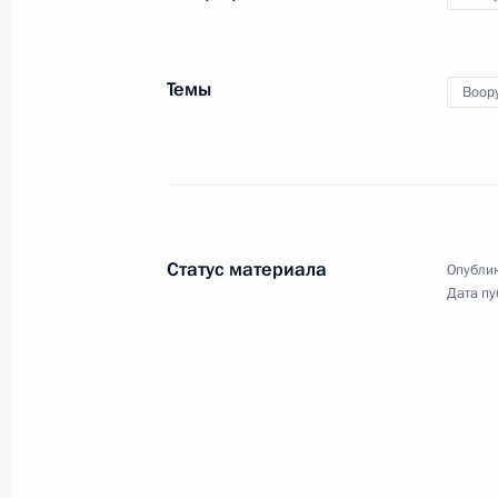
29 января 2020 года
Аудио, 9 мин.
Темы
Воор
Совещание по вопросам
социально-экономического
Статус материала
Опублик
развития Крыма
Дата пу
и Севастополя
10 января 2020 года
Аудио, 7 мин.
Президент провёл в Ялте
совещание по вопросам
социально-экономического
развития Республики Крым
и города федерального значения