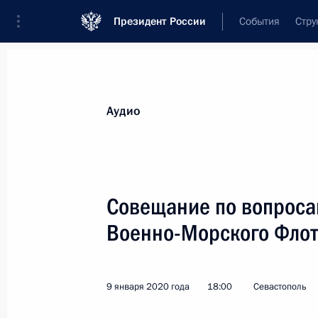
Президент России
События
Стру
Видеозаписи
Фотографии
Аудиозапи
Все материалы
Выступления
Совещан
Аудио
Показа
Совещание по вопроса
Военно-Морского Фло
Заседание Совета
по развитию местного
9 января 2020 года
18:00
Севастополь
самоуправления