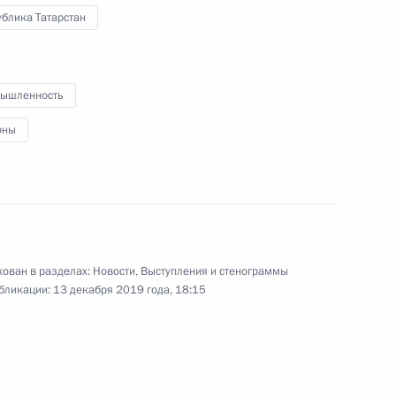
к
блика Татарстан
оенно-технического
4
4м
сударствами
ышленность
ь
оны
тамом Миннихановым
4
елны
ован в разделах:
Новости
,
Выступления и стенограммы
бликации:
13 декабря 2019 года, 18:15
ергеем Чемезовым
5
елны