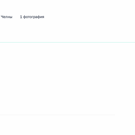
 Челны
1 фотография
ть следующие материалы
й Дню работника органов
6
5м
ь
мира Путина
:
50