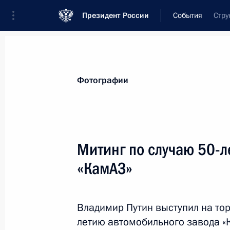
Президент России
События
Стру
Президент
Администрация
Государст
Новости
Стенограммы
Поездки
Те
Фотографии
Рубрикация материалов
Все материалы
Митинг по случаю 50-л
Послания Федеральному Собранию
«КамАЗ»
Заявления по важнейшим вопросам
Совещания, заседания, рабочие встречи
Владимир Путин выступил на то
Речи и обращения
летию автомобильного завода «