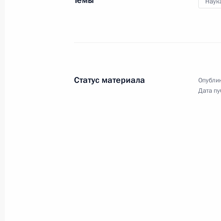
Темы
Наук
19 сентября 2019 года, четверг
Заседание Военно-промышленной 
19 сентября 2019 года, 21:40
Ижевск
Статус материала
Опублик
Дата пу
Пленарное заседание Форума оруж
19 сентября 2019 года, 17:30
Ижевск
18 сентября 2019 года, среда
Встреча с Премьером Госсовета КН
18 сентября 2019 года, 17:30
Москва, Крем