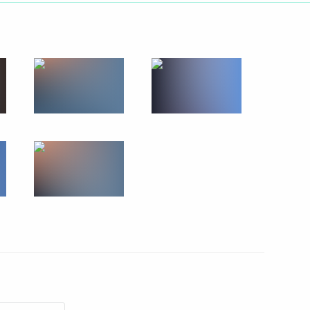
ть следующие материалы
ик
Правительства Дмитрием
2
ль
 Сооронбаем Жээнбековым
3
область, полигон «Донгуз»