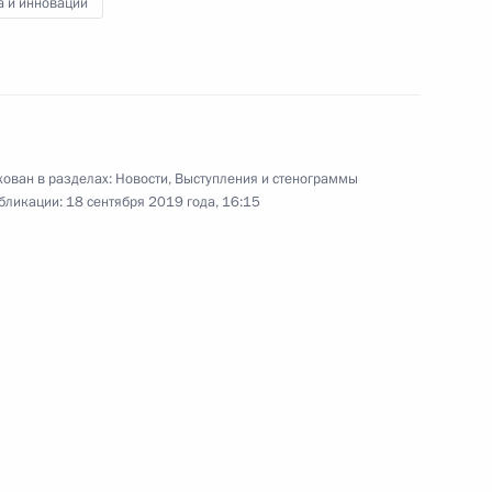
а и инновации
комиссии
10
7м
ован в разделах:
Новости
,
Выступления и стенограммы
бликации:
18 сентября 2019 года, 16:15
ейников России
2
8м
Р Ли Кэцяном
6
ль