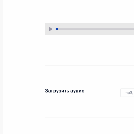
18 сентября 2019 года
Аудио, 33 мин.
Совещание по вопросам
ликвидации последствий
Загрузить аудио
паводков на Дальнем
mp3,
Востоке
17 сентября 2019 года
Аудио, 54 мин.
Владимир Путин провёл
в Кризисном центре МЧС России