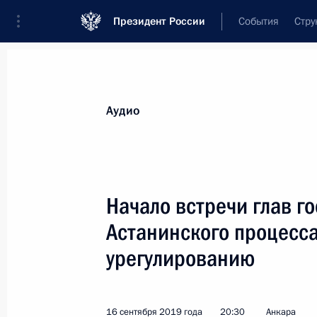
Президент России
События
Стру
Видеозаписи
Фотографии
Аудиозапи
Все материалы
Выступления
Совещан
Аудио
Показа
Начало встречи глав го
Астанинского процесс
Заседание наблюдательного
урегулированию
совета АСИ
16 сентября 2019 года
20:30
Анкара