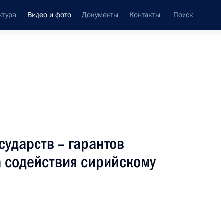
ктура
Видео и фото
Документы
Контакты
Поиск
си
ия, встречи
Встречи со СМИ
сентябрь, 2019
ть следующие материалы
сударств – гарантов
а содействия сирийскому
Встреча с лидерами
технологических проектов
и компаний НТИ