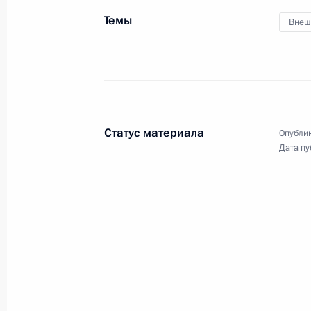
совещание по вопросам
Темы
Внеш
ликвидации последствий паводков
на Дальнем Востоке.
Заявления для прессы и ответы
на вопросы журналистов по итога
Статус материала
Опублик
трёхсторонней встречи глав
Дата пу
государств – гарантов
Астанинского процесса содействи
сирийскому урегулированию
16 сентября 2019 года
Аудио, 51 мин.
Встреча с участниками народного
ополчения в период боевых
действий в августе – сентябре