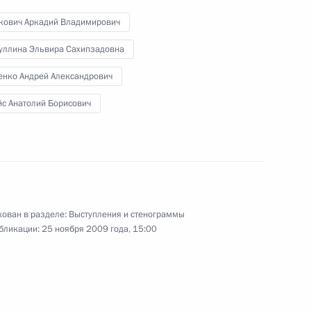
комплекса
кович Аркадий Владимирович
24 ноября 2009 года
Аудио, 9 мин.
уллина Эльвира Сахипзадовна
енко Андрей Александрович
йс Анатолий Борисович
ован в разделе:
Выступления и стенограммы
бликации:
25 ноября 2009 года, 15:00
Стенографический отчёт
о заседании Совета по содействию
развитию институтов
гражданского общества и правам
человека