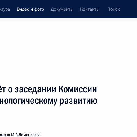
ктура
Видео и фото
Документы
Контакты
Поиск
си
ия, встречи
Встречи со СМИ
декабрь, 2009
ть следующие материалы
ёт о заседании Комиссии
хнологическому развитию
Заявления для прессы
по итогам заседания
Межгосударственного совета
ЕврАзЭС
имени М.В.Ломоносова