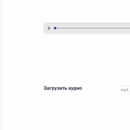
1 декабря 2009 года
Аудио, 17 мин.
Загрузить аудио
mp3,
Стенографический отчёт
о заседании Комиссии
по модернизации
и технологическому развитию
экономики России