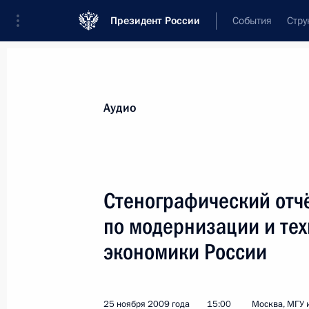
Президент России
События
Стру
Видеозаписи
Фотографии
Аудиозапи
Все материалы
Выступления
Совещан
Аудио
Показа
Стенографический отч
по модернизации и те
Третий Всемирный конгресс
экономики России
соотечественников
25 ноября 2009 года
15:00
Москва, МГУ 