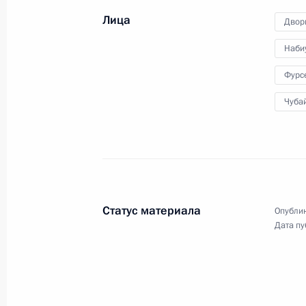
Лица
25 ноября 2009 года
Аудио, 13 мин.
Двор
Наби
Фурс
Чуба
Статус материала
Опублик
Дата пу
Церемония открытия первой
очереди Волжского
мостового перехода