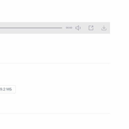
27 ноября 2009 года
Аудио, 8 мин.
00:00
9.2 МБ
Стенографический отчёт
о заседании президиума
Государственного совета
по вопросу инновационного
развития транспортного