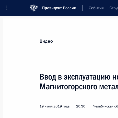
Президент России
События
Стру
Видеозаписи
Фотографии
Аудиозапи
Все материалы
Выступления
Совещан
Видео
Показа
Ввод в эксплуатацию 
Магнитогорского мета
Президент встретился
с будущими учащимися
19 июля 2019 года
20:30
Челябинская об
Академии хореографии