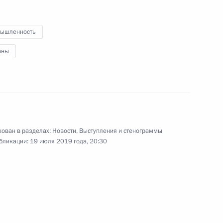
по ликвидации последствий
наводнения
ышленность
оны
19 июля 2019 года
Видео, 2 ч.
ован в разделах:
Новости
,
Выступления и стенограммы
бликации:
19 июля 2019 года, 20:30