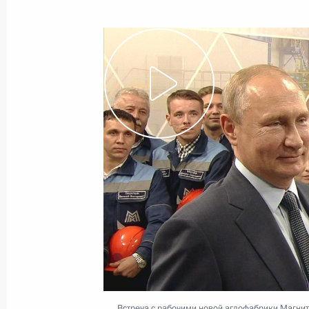
Севастополя
13 августа 2019 года
Видео, 9 мин.
Главный военно-морской
парад
Встреча с рабочими новой аглофабрики Магнит