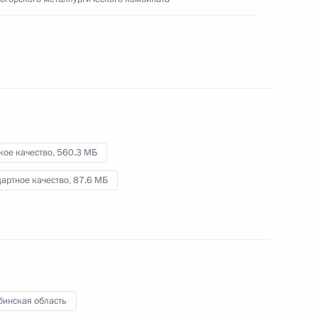
Александра Солженицына
24 июля 2019 года
Видео, 8 мин.
кое качество,
560.3 МБ
артное качество,
87.6 МБ
бинская область
Совещание о мерах