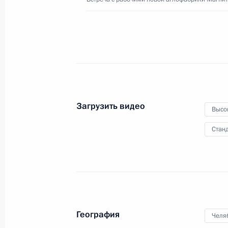
28 июля 2019 года
Видео, 7 мин.
Загрузить видео
Высо
Станд
География
Челя
Ввод в эксплуатацию новой