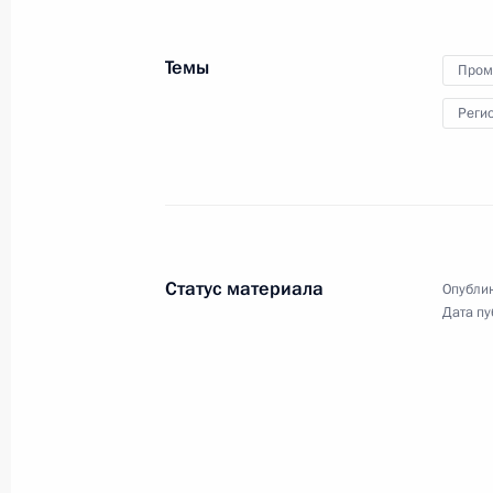
аглофабрики Магнитогорского
металлургического комбината
Темы
Пром
Реги
19 июля 2019 года
Видео, 19 мин.
Статус материала
Опублик
Дата пу