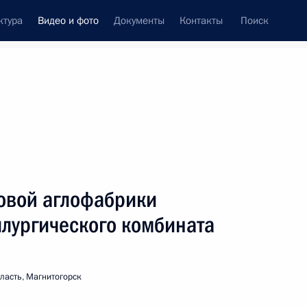
ктура
Видео и фото
Документы
Контакты
Поиск
си
ия, встречи
Встречи со СМИ
август, 2019
ть следующие материалы
новой аглофабрики
ллургического комбината
Посещение байк-шоу
мотоклуба «Ночные волки»
ласть, Магнитогорск