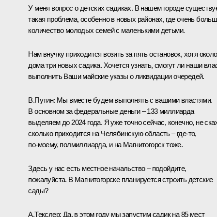
У меня вопрос о детских садиках. В нашем городе существу
такая проблема, особенно в новых районах, где очень боль
количество молодых семей с маленькими детьми.
Нам внучку приходится возить за пять остановок, хотя окол
дома три новых садика. Хочется узнать, смогут ли наши вла
выполнить Ваши майские указы о ликвидации очередей.
В.Путин:
Мы вместе будем выполнять с вашими властями.
В основном за федеральные деньги – 133 миллиарда
выделяем до 2024 года. Я уже точно сейчас, конечно, не ска
сколько приходится на Челябинскую область – где‑то,
по‑моему, полмиллиарда, и на Магнитогорск тоже.
Здесь у нас есть местное начальство – подойдите,
пожалуйста. В Магнитогорске планируется строить детские
сады?
А.Текслер:
Да, в этом году мы запустим садик на 85 мест