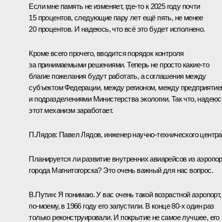
Если мне память не изменяет, где‑то к 2025 году почти
15 процентов, следующие пару лет ещё пять, не менее
20 процентов. И надеюсь, что всё это будет исполнено.
Кроме всего прочего, вводится порядок контроля
за принимаемыми решениями. Теперь не просто какие‑то
благие пожелания будут работать, а соглашения между
субъектом Федерации, между регионом, между предприяти
и подразделениями Министерства экологии. Так что, надеюс
этот механизм заработает.
П.Лядов:
Павел Лядов, инженер научно‑технического центра
Планируется ли развитие внутренних авиарейсов из аэропо
города Магнитогорска? Это очень важный для нас вопрос.
В.Путин:
Я понимаю. У вас очень такой возрастной аэропорт,
по‑моему, в 1966 году его запустили. В конце 80‑х один раз
только реконструировали. И покрытие не самое лучшее, его