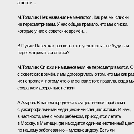
а потом…
М.Топилин:
Нет, названия не меняются. Как раз мы списки
не пересматриваем. У нас общее правило, что мы списки,
которые у нас с советских времён…
В.Путин:
Павел как раз хотел это услышать – не будут ли
пересматриваться списки?
М.Топилин:
Списки и наименования не пересматриваются. О
с советских времён, и мы договорились о том, что мы как ра
их не трогаем, потому что они основа этого правила, когда м
сохраняем досрочные пенсии.
А.Азаров:
В нашем городе есть существенная проблема
с узкопрофильными медицинскими специалистами. И нам,
в частности, мне с моим ребёнком, приходится летать
в Москву, в Мытищи, где находится один‑единственный цен
по нашему заболеванию – муковисцидозу. Есть ли