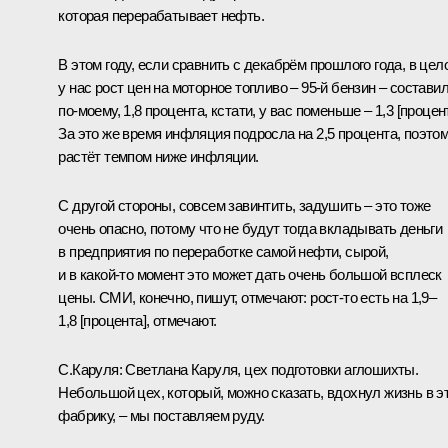
которая перерабатывает нефть.
В этом году, если сравнить с декабрём прошлого года, в цел
у нас рост цен на моторное топливо – 95‑й бензин – составил
по‑моему, 1,8 процента, кстати, у вас поменьше – 1,3 [процент
За это же время инфляция подросла на 2,5 процента, поэто
растёт темпом ниже инфляции.
С другой стороны, совсем завинтить, задушить – это тоже
очень опасно, потому что не будут тогда вкладывать деньги
в предприятия по переработке самой нефти, сырой,
и в какой‑то момент это может дать очень большой всплеск
цены. СМИ, конечно, пишут, отмечают: рост‑то есть на 1,9–
1,8 [процента], отмечают.
С.Каруля:
Светлана Каруля, цех подготовки аглошихты.
Небольшой цех, который, можно сказать, вдохнул жизнь в э
фабрику, – мы поставляем руду.