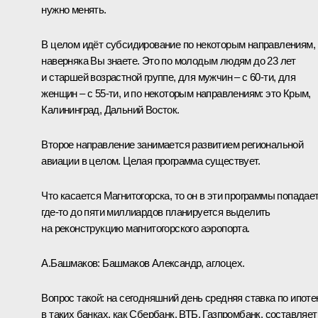
нужно менять.
В целом идёт субсидирование по некоторым направлениям,
наверняка Вы знаете. Это по молодым людям до 23 лет
и старшей возрастной группе, для мужчин – с 60‑ти, для
женщин – с 55‑ти, и по некоторым направлениям: это Крым,
Калининград, Дальний Восток.
Второе направление занимается развитием региональной
авиации в целом. Целая программа существует.
Что касается Магнитогорска, то он в эти программы попадает
где‑то до пяти миллиардов планируется выделить
на реконструкцию магнитогорского аэропорта.
А.Башмаков:
Башмаков Александр, аглоцех.
Вопрос такой: на сегодняшний день средняя ставка по ипоте
в таких банках, как Сбербанк, ВТБ, Газпромбанк, составляет