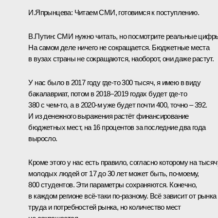
И.Япрынцева:
Читаем СМИ, готовимся к поступлению.
В.Путин:
СМИ нужно читать, но посмотрите реальные цифр
На самом деле ничего не сокращается. Бюджетные места
в вузах страны не сокращаются, наоборот, они даже растут.
У нас было в 2017 году где‑то 300 тысяч, я имею в виду
бакалавриат, потом в 2018–2019 годах будет где‑то
380 с чем‑то, а в 2020‑м уже будет почти 400, точно – 392.
И из денежного выражения растёт финансирование
бюджетных мест, на 16 процентов за последние два года
выросло.
Кроме этого у нас есть правило, согласно которому на тысяч
молодых людей от 17 до 30 лет может быть, по‑моему,
800 студентов. Эти параметры сохраняются. Конечно,
в каждом регионе всё‑таки по‑разному. Всё зависит от рынка
труда и потребностей рынка, но количество мест