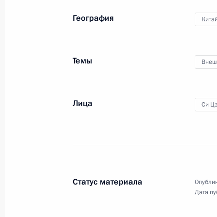
География
Кита
Встреча с главами мировых информ
6 июня 2019 года, 15:45
Санкт-Петербург
Темы
Внеш
5 июня 2019 года, среда
Лица
Си Ц
Вечер, посвящённый 70-летию уст
отношений между Россией и Китае
5 июня 2019 года, 21:30
Москва
Статус материала
Опублик
Заявления для прессы по итогам р
Дата пу
переговоров