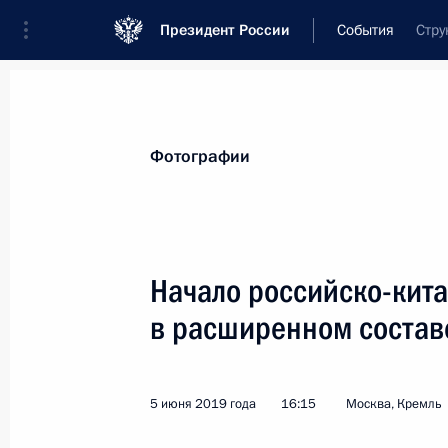
Президент России
События
Стру
Президент
Администрация
Государст
Новости
Стенограммы
Поездки
Те
Фотографии
Рубрикация материалов
Все материалы
Начало российско-кит
Послания Федеральному Собранию
в расширенном состав
Заявления по важнейшим вопросам
Совещания, заседания, рабочие встречи
5 июня 2019 года
16:15
Москва, Кремль
Речи и обращения