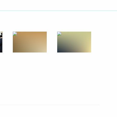
ть следующие материалы
мении Николом Пашиняном
7
вакии Петером Пеллегрини
10
Руменом Радевым
5