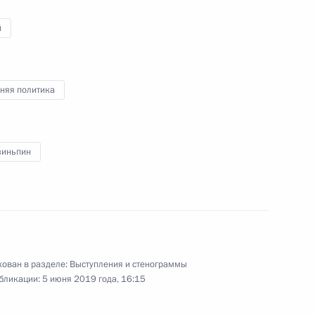
й
агентств
13
32м
няя политика
зиньпин
ановления дипломатических
10
5м
м
ован в разделе:
Выступления и стенограммы
оссийско-китайских
5
20м
бликации:
5 июня 2019 года, 16:15