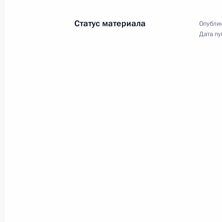
5 июня 2019 года, 18:15
Москва, Кремль
Статус материала
Опублик
Дата пу
Начало российско-китайских пере
составе
5 июня 2019 года, 16:15
Москва, Кремль
Начало российско-китайских перег
5 июня 2019 года, 14:45
Москва, Кремль
4 июня 2019 года, вторник
Встреча с председателем Совета м