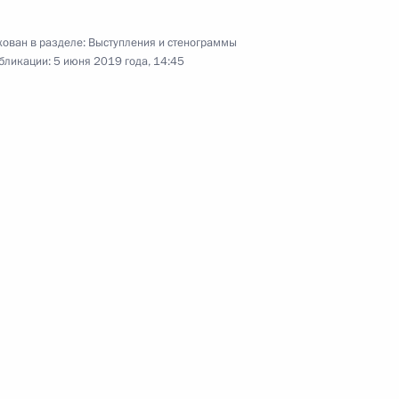
ован в разделе:
Выступления и стенограммы
бликации:
5 июня 2019 года, 14:45
говоров в расширенном
5
4м
оворов в узком составе
9
6м
уфтиев России Равилем
3