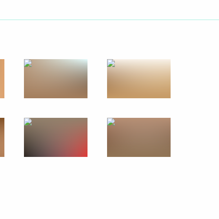
ть следующие материалы
мении Николом Пашиняном
7
вакии Петером Пеллегрини
10
Руменом Радевым
5