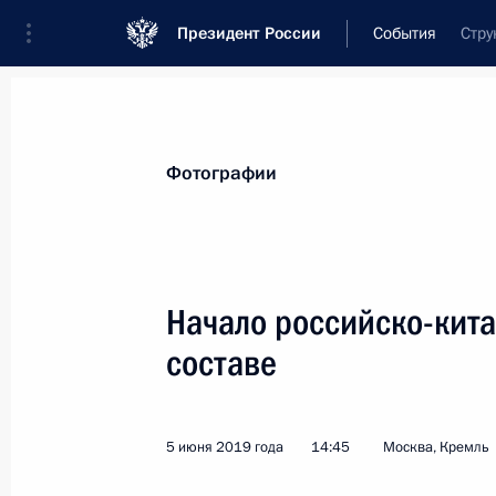
Президент России
События
Стру
Президент
Администрация
Государст
Новости
Стенограммы
Поездки
Те
Фотографии
Рубрикация материалов
Все материалы
Начало российско-кита
Послания Федеральному Собранию
составе
Заявления по важнейшим вопросам
Совещания, заседания, рабочие встречи
5 июня 2019 года
14:45
Москва, Кремль
Речи и обращения