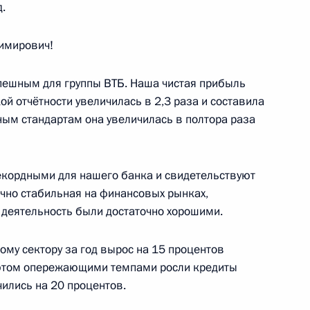
.
имирович!
«Лидеры России»
5
52м
спешным для группы ВТБ. Наша чистая прибыль
ой отчётности увеличилась в 2,3 раза и составила
ым стандартам она увеличилась в полтора раза
ы России
7
50м
рекордными для нашего банка и свидетельствуют
точно стабильная на финансовых рынках,
деятельность были достаточно хорошими.
му сектору за год вырос на 15 процентов
и этом опережающими темпами росли кредиты
оединения Крыма с Россией
чились на 20 процентов.
2
4м