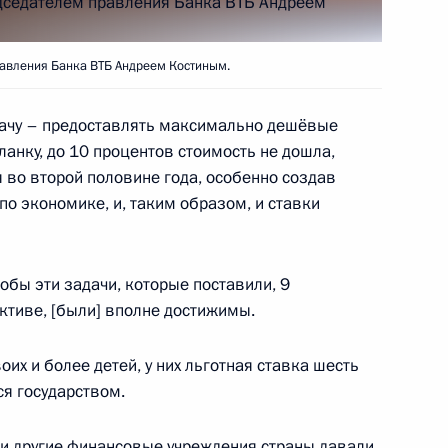
равления Банка ВТБ Андреем Костиным.
бласти Андреем Бочаровым
5
ачу – предоставлять максимально дешёвые
анку, до 10 процентов стоимость не дошла,
я во второй половине года, особенно создав
по экономике, и, таким образом, и ставки
19
58м
обы эти задачи, которые поставили, 9
ктиве, [были] вполне достижимы.
их и более детей, у них льготная ставка шесть
ся государством.
ского института Михаилом
3
, и другие финансовые учреждения страны давали