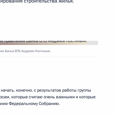
ирования строительства жилья.
ть следующие материалы
есторождения
5
14м
ния Банка ВТБ Андреем Костиным.
олием Чубайсом
1
начать, конечно, с результатов работы группы
росам, которые считаю очень важными и которые
ании Федеральному Собранию.
3