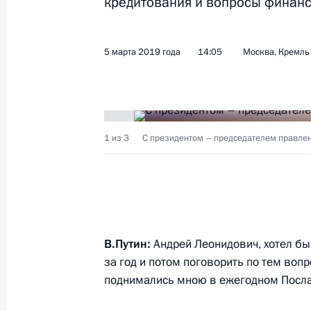
кредитования и вопросы финанс
Показа
5 марта 2019 года
14:05
Москва, Кремль
Запуск освоения Харасавэйского м
20 марта 2019 года, 11:45
Москва, Кремль
1 из 3
С президентом – председателем правле
19 марта 2019 года, вторник
Встреча с главой «РОСНАНО» Анат
19 марта 2019 года, 20:35
Москва, Кремль
В.Путин:
Андрей Леонидович, хотел бы 
за год и потом поговорить по тем воп
поднимались мною в ежегодном Посл
Встреча с Алексеем Текслером