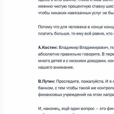
Ковальчуком
именно чистую процентную ставку шест
12 марта 2019 года, 19:10
Москва, Кремль
чтобы никаких навязанных услуг не бы
Потому что для человека в конце концо
Встреча с главой компании «Газп
платить больше, то ему всё равно, кто
12 марта 2019 года, 13:30
Москва, Кремль
А.Костин:
Владимир Владимирович, по
абсолютно правильно говорите. В пер
много детей и с низкими доходами, ко
11 марта 2019 года, понедельник
нашего внимания.
Встреча с главой Росфинмонитор
В.Путин:
Проследите, пожалуйста. И 
11 марта 2019 года, 13:40
Москва, Кремль
банком, с тем чтобы такой же контрол
финансовых учреждений на этом напр
8 марта 2019 года, пятница
И, наконец, ещё один вопрос – это фи