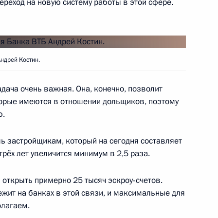
переход на новую систему работы в этой сфере.
ам с 8 Марта
1
3м
ндрей Костин.
дача очень важная. Она, конечно, позволит
Осетии Анатолием
5
торые имеются в отношении дольщиков, поэтому
ю.
ь застройщикам, который на сегодня составляет
трёх лет увеличится минимум в 2,5 раза.
м ЮНЕСКО Одре Азуле
5
 открыть примерно 25 тысяч эскроу‑счетов.
жит на банках в этой связи, и максимальные для
олагаем.