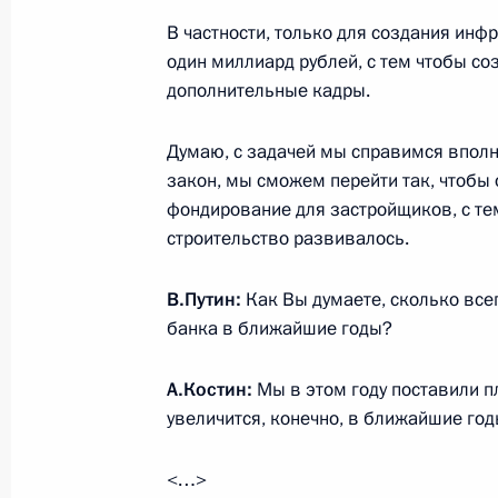
Заседание коллегии Федеральной 
В частности, только для создания ин
один миллиард рублей, с тем чтобы со
6 марта 2019 года, 14:10
Москва
дополнительные кадры.
Думаю, с задачей мы справимся вполне
5 марта 2019 года, вторник
закон, мы сможем перейти так, чтобы
фондирование для застройщиков, с те
Встреча с главой Банка ВТБ Андре
строительство развивалось.
5 марта 2019 года, 14:05
Москва, Кремль
В.Путин:
Как Вы думаете, сколько всег
банка в ближайшие годы?
4 марта 2019 года, понедельник
А.Костин:
Мы в этом году поставили п
Встреча с Председателем Централь
увеличится, конечно, в ближайшие год
Набиуллиной
4 марта 2019 года, 13:45
Москва, Кремль
<…>