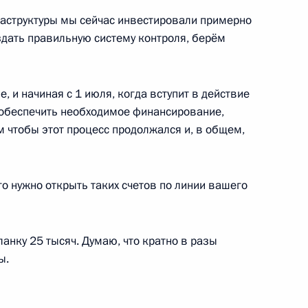
службы безопасности
3
10м
фраструктуры мы сейчас инвестировали примерно
здать правильную систему контроля, берём
, и начиная с 1 июля, когда вступит в действие
 обеспечить необходимое финансирование,
м чтобы этот процесс продолжался и, в общем,
ем Костиным
3
о нужно открыть таких счетов по линии вашего
ланку 25 тысяч. Думаю, что кратно в разы
ного банка Эльвирой
3
ы.