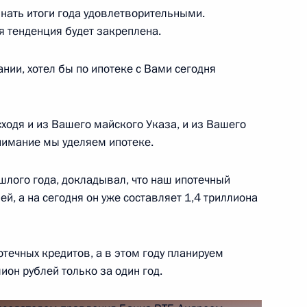
знать итоги года удовлетворительными.
ая тенденция будет закреплена.
и Севастополя
:
10
ании, хотел бы по ипотеке с Вами сегодня
одя и из Вашего майского Указа, и из Вашего
нимание мы уделяем ипотеке.
твенности Франции
4
27м
шлого года, докладывал, что наш ипотечный
й, а на сегодня он уже составляет 1,4 триллиона
авской и Таврической ТЭС,
7
10м
ни
течных кредитов, а в этом году планируем
он рублей только за один год.