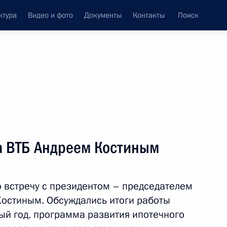
ктура
Видео и фото
Документы
Контакты
Поиск
венный Совет
Совет Безопасности
Комиссии и советы
леграммы
Сведения о Президенте
март, 2019
Встречи с представителями сообществ
ка ВТБ Андреем Костиным
Пресс-конференции
Интервью
 встречу с президентом – председателем
Статьи
остиным. Обсуждались итоги работы
ый год, программа развития ипотечного