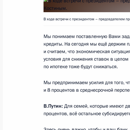
15 марта 2019 года, пятница
В ходе встречи с президентом – председателем п
Встреча с главой Волгоградской о
Мы понимаем поставленную Вами зад
15 марта 2019 года, 13:30
Москва, Кремль
кредиты. На сегодня мы ещё держим пл
и считаем, что экономическая ситуаци
условия для снижения ставок в целом 
14 марта 2019 года, четверг
по ипотеке тоже будут снижаться.
Пленарное заседание съезда РСПП
Мы предпринимаем усилия для того, чт
14 марта 2019 года, 14:40
Москва
и 8 процентов в среднесрочной перспе
В.Путин:
Для семей, которые имеют дво
12 марта 2019 года, вторник
процентов, всё остальное субсидирует
Встреча с руководителем Курчатов
Здесь очень важно, чтобы и ваш банк