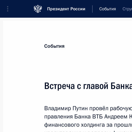
Президент России
События
Стру
Президент
Администрация
Государст
Новости
Стенограммы
Поездки
Те
События
Рубрикация материалов
Все материалы
Встреча с главой Бан
Послания Федеральному Собранию
Заявления по важнейшим вопросам
Владимир Путин провёл рабочую
Совещания, заседания, рабочие встречи
правления Банка ВТБ Андреем К
Речи и обращения
финансового холдинга за прошл