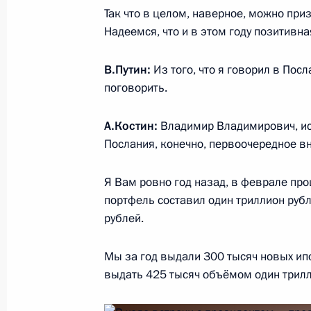
Так что в целом, наверное, можно при
Надеемся, что и в этом году позитивн
Встреча с общественностью Крыма 
В.Путин:
Из того, что я говорил в Посл
18 марта 2019 года, 19:00
Симферополь
поговорить.
А.Костин:
Владимир Владимирович, исх
Послания, конечно, первоочередное в
Встреча с представителями общес
18 марта 2019 года, 16:45
Симферополь
Я Вам ровно год назад, в феврале про
портфель составил один триллион рубле
рублей.
Президент дал старт работе Балакл
а также подстанции «Порт» в Тама
Мы за год выдали 300 тысяч новых ипо
выдать 425 тысяч объёмом один трилли
18 марта 2019 года, 14:45
Севастополь