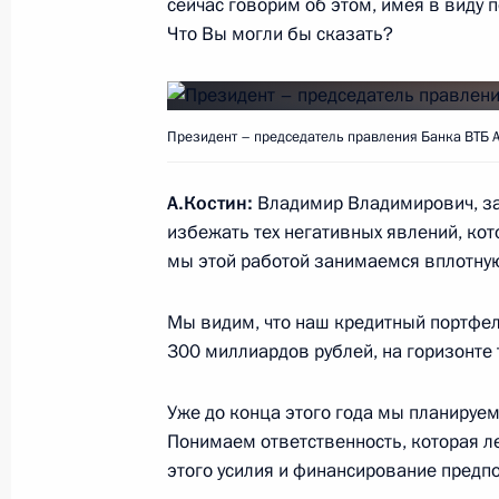
сейчас говорим об этом, имея в виду 
Поздравление российским женщин
Что Вы могли бы сказать?
8 марта 2019 года, 09:00
Москва, Кремль
Президент – председатель правления Банка ВТБ А
6 марта 2019 года, среда
А.Костин:
Владимир Владимирович, за
Переговоры с Президентом Южной 
избежать тех негативных явлений, ко
Бибиловым
мы этой работой занимаемся вплотну
6 марта 2019 года, 18:20
Москва, Кремль
Мы видим, что наш кредитный портфел
300 миллиардов рублей, на горизонте 
Встреча с генеральным директоро
Уже до конца этого года мы планируем
6 марта 2019 года, 16:15
Москва, Кремль
Понимаем ответственность, которая ле
этого усилия и финансирование предп