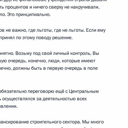
ь процентов и ничего сверху не накручивали,
ло. Это принципиально.
в не важно, где льготы, где не льготы. Если ему
ром» Алексеем Миллером
 принял по этому поводу решение.
4
нятно. Возьму под свой личный контроль, Вы
вую очередь, конечно, люди, которые имеют
нечно, должны быть в первую очередь в поле
инга Юрием Чиханчиным
3
я обязательно переговорю ещё с Центральным
ь осуществлялся за деятельностью всех
авлении.
нансирование строительного сектора. Мы много