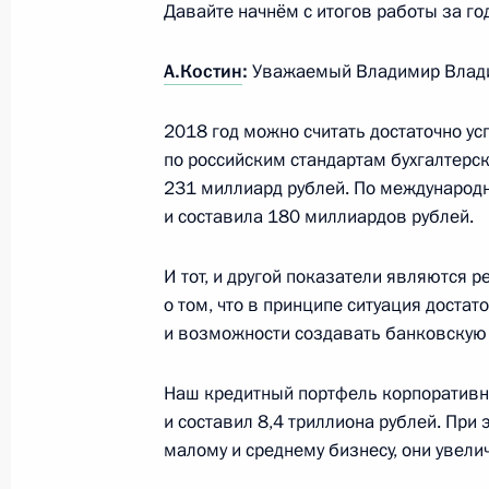
Давайте начнём с итогов работы за год
19 марта 2019 года, 18:15
Москва, Кремль
А.Костин
:
Уважаемый Владимир Влад
Встреча с победителями конкурса 
2018 год можно считать достаточно у
по российским стандартам бухгалтерск
19 марта 2019 года, 18:00
Москва, Кремль
231 миллиард рублей. По международн
и составила 180 миллиардов рублей.
Заседание коллегии Генпрокуратур
И тот, и другой показатели являются 
19 марта 2019 года, 14:15
Москва
о том, что в принципе ситуация доста
и возможности создавать банковскую 
Наш кредитный портфель корпоративно
18 марта 2019 года, понедельник
и составил 8,4 триллиона рублей. Пр
Концерт по случаю пятилетия восс
малому и среднему бизнесу, они увели
18 марта 2019 года, 19:30
Симферополь