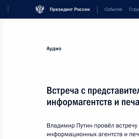
Президент России
События
Стру
Видеозаписи
Фотографии
Аудиозапи
Все материалы
Выступления
Совещан
Аудио
Показа
Встреча с представите
информагентств и печ
Пресс-конференция
по итогам российско-
Владимир Путин провёл встречу
северокорейских
информационных агентств и пе
переговоров