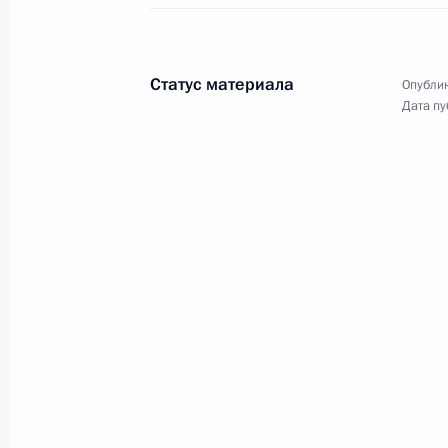
По итогам рабочего визита
Президента Турции в Россию
в Кремле состоялась пресс-
конференция Владимира Путина
Статус материала
Опублик
и Реджепа Тайипа Эрдогана.
Дата пу
Заявления для прессы
по итогам российско-
киргизских переговоров
28 марта 2019 года
Аудио, 16 мин.