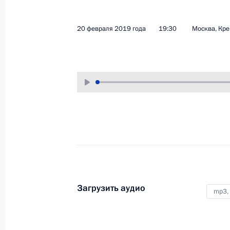
25 апреля 2019 года
Аудио, 19 мин.
20 февраля 2019 года
19:30
Москва, Кр
По окончании переговоров
с Председателем Государственного
совета Корейской Народно-
Демократической Республики Ким
Чен Ыном Владимир Путин ответил
на вопросы представителей СМИ.
Пресс-конференция
по итогам российско-
турецких переговоров
Загрузить аудио
mp3,
8 апреля 2019 года
Аудио, 40 мин.