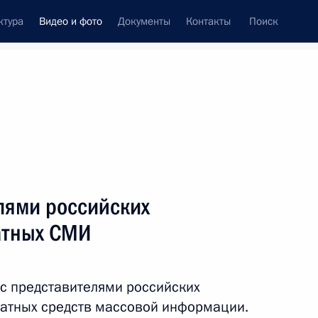
ктура
Видео и фото
Документы
Контакты
Поиск
си
ия, встречи
Встречи со СМИ
апрель, 2019
ть следующие материалы
лями российских
атных СМИ
Заявления для прессы
по итогам российско-
 с представителями российских
таджикистанских
чатных средств массовой информации.
переговоров