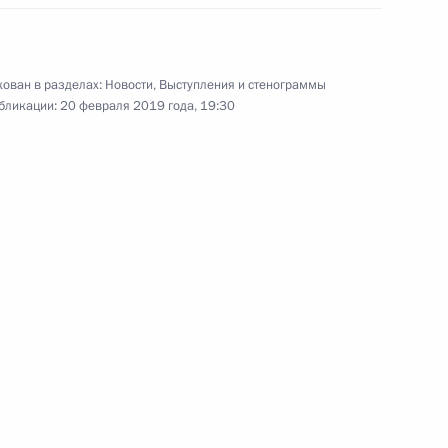
ован в разделах:
Новости
,
Выступления и стенограммы
бликации:
20 февраля 2019 года, 19:30
Ответы на вопросы
журналистов
28 февраля 2019 года
Аудио, 7 мин.
По окончании расширенного
заседания коллегии МВД России
Владимир Путин ответил
на вопросы журналистов