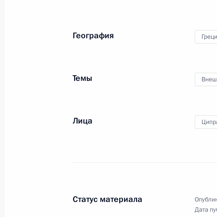
География
Грец
Всероссийский форум
Темы
Внеш
профессиональной
навигации «ПроеКТОриЯ»
Лица
Ципр
13 декабря 2018 года
Видео, 1 ч.
Статус материала
Опублик
Дата пу