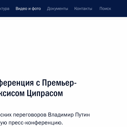
ктура
Видео и фото
Документы
Контакты
Поиск
си
ия, встречи
Встречи со СМИ
декабрь, 2018
ть следующие материалы
ференция с Премьер-
ксисом Ципрасом
Открытие Года театра
в России
ских переговоров Владимир Путин
ную пресс-конференцию.