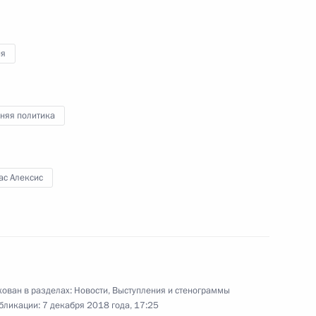
ия
Заседание оргкомитета
няя политика
«Победа»
ас Алексис
12 декабря 2018 года
Видео, 43 мин.
ован в разделах:
Новости
,
Выступления и стенограммы
бликации:
7 декабря 2018 года, 17:25