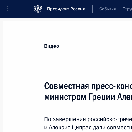
Президент России
События
Стру
Видеозаписи
Фотографии
Аудиозапи
Все материалы
Выступления
Совещан
Видео
Показа
Совместная пресс-кон
министром Греции Але
Заседание коллегии
Министерства обороны
По завершении российско-грече
и Алексис Ципрас дали совмест