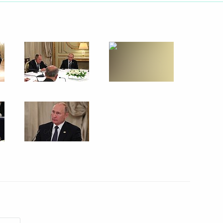
ть следующие материалы
в
2
6м
 России – 2018»
5
6м
кой области Игорем
4