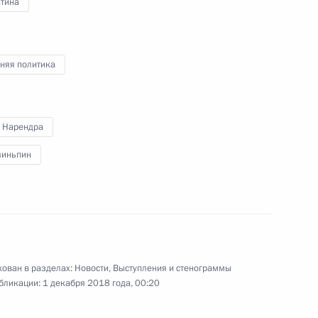
нтина
сть, Ново-Огарёво
няя политика
 Нарендра
о хозяйства Дмитрием
3
зиньпин
сть, Ново-Огарёво
ам переговоров
ован в разделах:
Новости
,
Выступления и стенограммы
1
11м
бликации:
1 декабря 2018 года, 00:20
рисио Макри