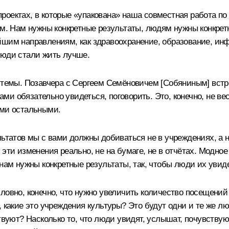
нацпроектах, в которые «упакована» наша совместная работа
ем. Нам нужны конкретные результаты, людям нужны конкрет
шим направлениям, как здравоохранение, образование, инфр
люди стали жить лучше.
 темы. Позавчера с Сергеем Семёновичем [Собяниным] встреч
вами обязательно увидеться, поговорить. Это, конечно, не ве
еми остальными.
ьтатов мы с вами должны добиваться не в учреждениях, а на
эти изменения реально, не на бумаге, не в отчётах. Модно
 нам нужны конкретные результаты, так, чтобы люди их увид
ловно, конечно, что нужно увеличить количество посещений
, какие это учреждения культуры? Это будут одни и те же л
твуют? Насколько то, что люди увидят, услышат, почувствую