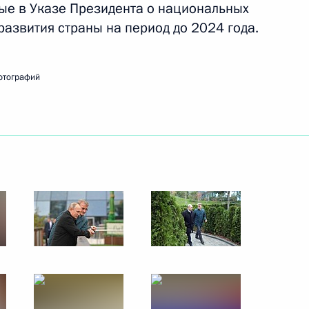
ые в Указе Президента о национальных
 развития страны на период до 2024 года.
ть следующие материалы
отографий
 Государственного совета
14
6м
ом Минобороны и предприятий
7
7м