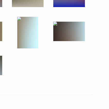
аулем Хаджимбой
3
ерства обороны
5
6м
Мишустиным
4