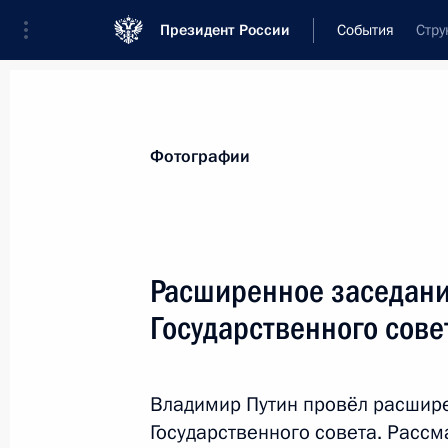
Президент России
События
Стру
Президент
Администрация
Государст
Новости
Стенограммы
Поездки
Те
Фотографии
Рубрикация материалов
Все материалы
Расширенное заседани
Послания Федеральному Собранию
Государственного сове
Заявления по важнейшим вопросам
Совещания, заседания, рабочие встречи
Владимир Путин провёл расшир
Речи и обращения
Государственного совета. Рассм