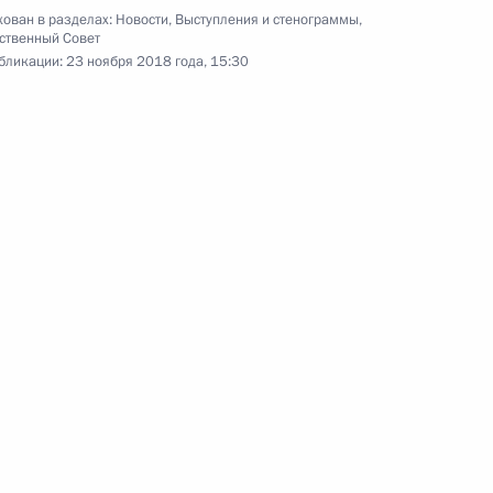
ован в разделах:
Новости
,
Выступления и стенограммы
,
ственный Совет
бликации:
23 ноября 2018 года, 15:30
ерства обороны
13
3м
ерства обороны
4
5м
ва морского участка
14
37м