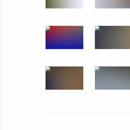
21 ноября 2018 года, среда
Встреча с Президентом Абхазии Р
21 ноября 2018 года, 20:10
Сочи
Совещание с руководством Минист
и предприятий ОПК
21 ноября 2018 года, 15:00
Сочи
20 ноября 2018 года, вторник
Встреча с главой ФНС Михаилом 