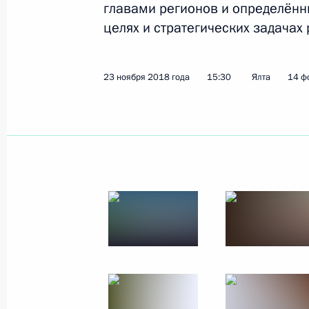
главами регионов и определённ
целях и стратегических задачах
Показа
23 ноября 2018 года
15:30
Ялта
14 ф
23 ноября 2018 года, пятница
Расширенное заседание президиума
23 ноября 2018 года, 15:30
Ялта
22 ноября 2018 года, четверг
Итоговое совещание с руководств
ОПК
22 ноября 2018 года, 14:45
Анапа