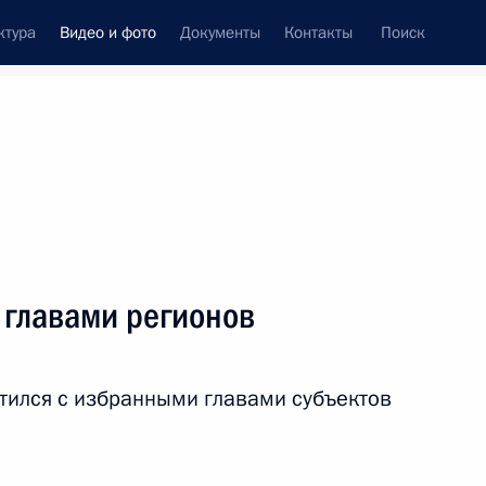
ктура
Видео и фото
Документы
Контакты
Поиск
си
ия, встречи
Встречи со СМИ
сентябрь, 2018
ть следующие материалы
 главами регионов
Посещение военно-
тился с избранными главами субъектов
патриотического парка
«Патриот»