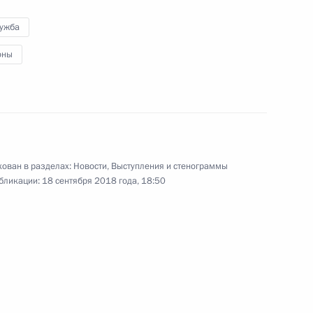
«Океан»
лужба
оны
12 сентября 2018 года
Видео, 9 мин.
ован в разделах:
Новости
,
Выступления и стенограммы
бликации:
18 сентября 2018 года, 18:50