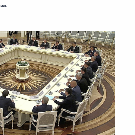
емль
19 сентября 2018 года
Видео, 8 мин.
Инаугурация мэра Москвы