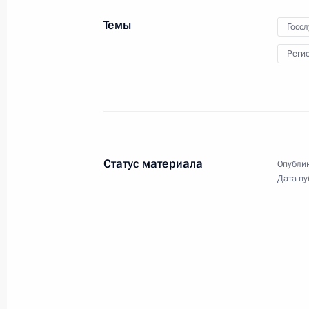
по дзюдо
Темы
Госс
Реги
12 сентября 2018 года
Видео, 4 мин.
Статус материала
Опублик
Дата пу