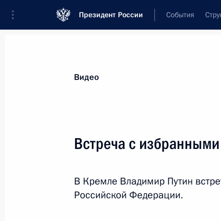
Президент России
События
Стру
Видеозаписи
Фотографии
Аудиозапи
Все материалы
Выступления
Совещан
Видео
Показа
Встреча с избранными
Заседание Военно-
В Кремле Владимир Путин встре
промышленной комиссии
Российской Федерации.