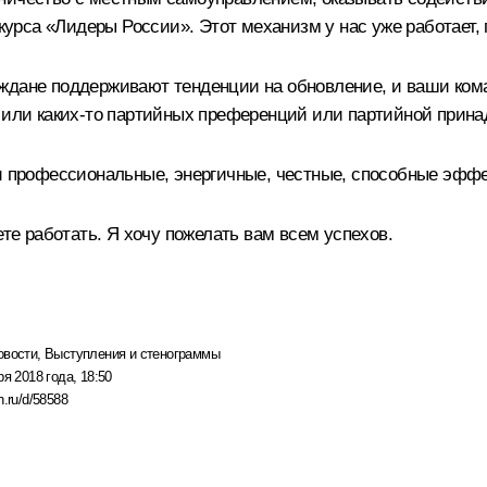
рса «Лидеры России». Этот механизм у нас уже работает, 
аждане поддерживают тенденции на обновление, и ваши ком
в или каких‑то партийных преференций или партийной прина
рофессиональные, энергичные, честные, способные эффект
ете работать. Я хочу пожелать вам всем успехов.
овости
,
Выступления и стенограммы
ря 2018 года, 18:50
n.ru/d/58588