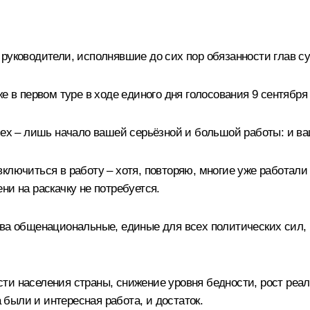
 руководители, исполнявшие до сих пор обязанности глав с
же в первом туре в ходе единого дня голосования 9 сентябр
спех – лишь начало вашей серьёзной и большой работы: и в
ключиться в работу – хотя, повторяю, многие уже работали
ни на раскачку не потребуется.
ва общенациональные, единые для всех политических сил, к
ти населения страны, снижение уровня бедности, рост реа
а были и интересная работа, и достаток.