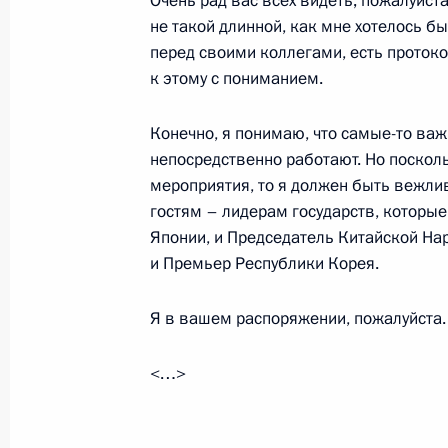
Очень рад вас всех видеть; пожалуйста
не такой длинной, как мне хотелось бы
перед своими коллегами, есть проток
17 сентября 2018 года, понедельн
к этому с пониманием.
Заявления для прессы по итогам ро
Конечно, я понимаю, что самые-то важ
переговоров
непосредственно работают. Но поскол
17 сентября 2018 года, 19:40
Сочи
мероприятия, то я должен быть вежл
гостям – лидерам государств, которые
Японии, и Председатель Китайской На
и Премьер Республики Корея.
Российско-турецкие переговоры
17 сентября 2018 года, 19:20
Сочи
Я в вашем распоряжении, пожалуйста.
<…>
13 сентября 2018 года, четверг
Военные манёвры «Восток-2018»