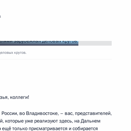
к
ть следующие материалы
деловых кругов.
ития Максимом Орешкиным
2
ль
ик
ья, коллеги!
надзора Александром
4
 России, во Владивостоке, – вас, представителей,
й, которые уже реализуют здесь, на Дальнем
ль
то ещё только присматривается и собирается