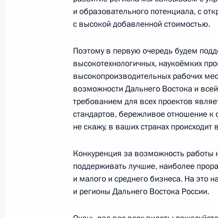
и образовательного потенциала, с от
18 сентября 2018 года, 17:20
Москва, Крем
с высокой добавленной стоимостью.
Поэтому в первую очередь будем под
Пресс-конференция по итогам росс
высокотехнологичных, наукоёмких про
переговоров
высокопроизводительных рабочих мес
возможности Дальнего Востока и всей
18 сентября 2018 года, 16:00
Москва, Крем
требованием для всех проектов являе
стандартов, бережливое отношение к 
не скажу, в ваших странах происходит 
Российско-венгерские переговоры
18 сентября 2018 года, 15:45
Москва, Крем
Конкуренция за возможность работы н
поддерживать лучшие, наиболее прора
и малого и среднего бизнеса. На это 
и регионы Дальнего Востока России.
Инаугурация мэра Москвы
18 сентября 2018 года, 13:15
Москва