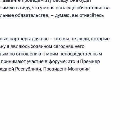
, давайте проведём эту беседу. Она будет
: имею в виду, что у меня есть ещё обязательства
ольные обязательства, – думаю, вы отнесётесь
ик
ссийско-турецких
7
16м
ные партнёры для нас – это вы, те люди, которые
ьку я являюсь хозяином сегодняшнего
ивым по отношению к моим непосредственным
 принимают участие в форуме: это и Премьер
родной Республики, Президент Монголии
9
72
4м