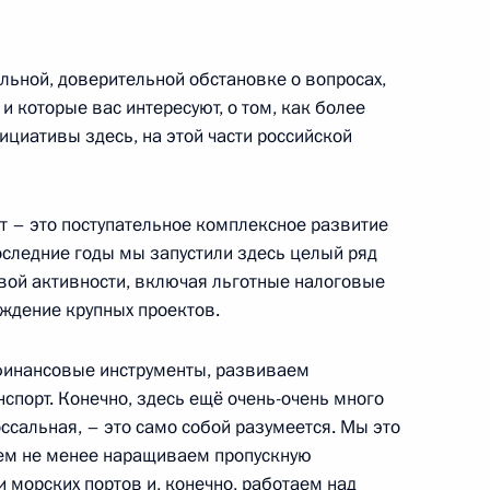
ьной, доверительной обстановке о вопросах,
 которые вас интересуют, о том, как более
8
циативы здесь, на этой части российской
т – это поступательное комплексное развитие
оследние годы мы запустили здесь целый ряд
вой активности, включая льготные налоговые
м
7
8м
ждение крупных проектов.
рг
финансовые инструменты, развиваем
анспорт. Конечно, здесь ещё очень-очень много
оссальная, – это само собой разумеется. Мы это
 тем не менее наращиваем пропускную
комиссии
 морских портов и, конечно, работаем над
7
6м