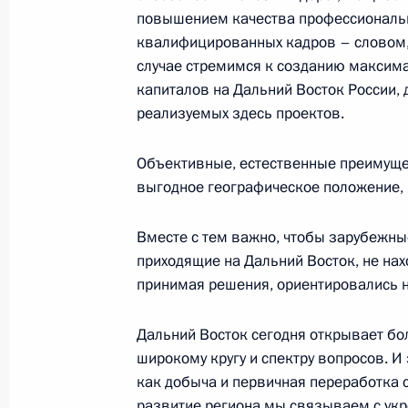
повышением качества профессиональн
19 сентября 2018 года, 17:20
Московская об
квалифицированных кадров – словом,
случае стремимся к созданию максим
капиталов на Дальний Восток России,
Посещение военно-патриотическог
реализуемых здесь проектов.
19 сентября 2018 года, 16:40
Московская об
Объективные, естественные преимущес
выгодное географическое положение, 
18 сентября 2018 года, вторник
Вместе с тем важно, чтобы зарубежн
приходящие на Дальний Восток, не нахо
Встреча с избранными главами ре
принимая решения, ориентировались не
18 сентября 2018 года, 18:50
Москва, Крем
Дальний Восток сегодня открывает бо
широкому кругу и спектру вопросов. И 
Встреча с Первым заместителем Пр
как добыча и первичная переработка с
Чжэном
развитие региона мы связываем с укр