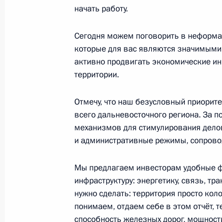
начать работу.
21 сентября 2018 года, пятница
Сегодня можем поговорить в неформал
которые для вас являются значимыми и
Российско-белорусские переговоры
активно продвигать экономические ини
21 сентября 2018 года, 17:00
Сочи
территории.
Отмечу, что наш безусловный приорите
20 сентября 2018 года, четверг
всего дальневосточного региона. За п
механизмов для стимулирования дело
Второй Евразийский женский фору
и административные режимы, сопрово
20 сентября 2018 года, 13:50
Санкт-Петербу
Мы предлагаем инвесторам удобные 
инфраструктуру: энергетику, связь, тр
нужно сделать: территория просто кол
19 сентября 2018 года, среда
понимаем, отдаем себе в этом отчёт,
Заседание Военно-промышленной 
способность железных дорог, мощности