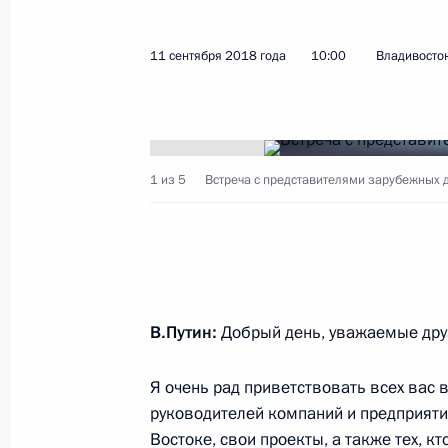
11 сентября 2018 года
10:00
Владивосто
Показа
25 сентября 2018 года, вторник
1 из 5
Встреча с представителями зарубежных 
Встреча с главой Минэкономразв
25 сентября 2018 года, 15:30
Москва, Крем
24 сентября 2018 года, понедельн
В.Путин:
Добрый день, уважаемые друз
Рабочая встреча с главой Роском
Жаровым
Я очень рад приветствовать всех вас в
руководителей компаний и предприяти
24 сентября 2018 года, 14:20
Москва, Крем
Востоке, свои проекты, а также тех, к