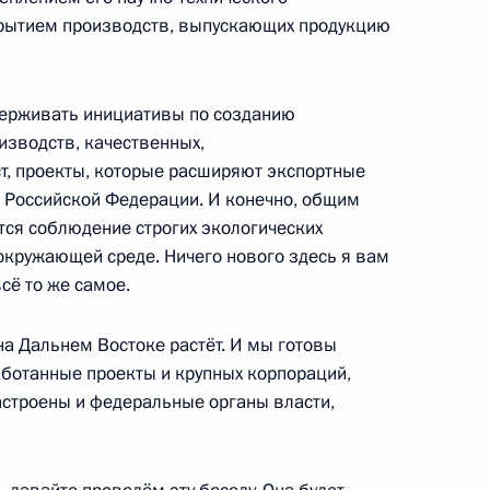
крытием производств, выпускающих продукцию
ль
держивать инициативы по созданию
ийско-венгерских
4
20м
изводств, качественных,
т, проекты, которые расширяют экспортные
 Российской Федерации. И конечно, общим
ль
тся соблюдение строгих экологических
окружающей среде. Ничего нового здесь я вам
всё то же самое.
9
ль
а Дальнем Востоке растёт. И мы готовы
ботанные проекты и крупных корпораций,
настроены и федеральные органы власти,
9
6м