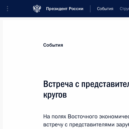
Президент России
События
Стру
Президент
Администрация
Государст
Новости
Стенограммы
Поездки
Те
События
Рубрикация материалов
Все материалы
Встреча с представит
Послания Федеральному Собранию
кругов
Заявления по важнейшим вопросам
Совещания, заседания, рабочие встречи
На полях Восточного экономиче
Речи и обращения
встречу с представителями зару