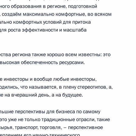
ого образования в регионе, подготовкой
ласть, Кубинка
 создаём максимально комфортные, во всяком
ально комфортных условий для притока
 для роста эффективности и масштаба
о парка «Патриот»
14
8м
ласть, Кубинка
тва региона также хорошо всем известны: это
высокая обеспеченность ресурсами.
ые инвесторы и вообще любые инвесторы,
дились, что называется, в плену стереотипов, а,
гионов
5
4м
 на вчерашний день, а на будущее.
ль
льшие перспективы для бизнеса по самому
это уже не только традиционные отрасли, такие
емьера Госсовета КНР Хань
5
ырья, транспорт, торговля, – перспективное
еплением его научно-технического