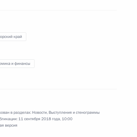
 край, полигон Цугол
орский край
15
4м
омика и финансы
»
11
9м
ован в разделах:
Новости
,
Выступления и стенограммы
бликации:
11 сентября 2018 года, 10:00
экономического форума
ая версия
:
8