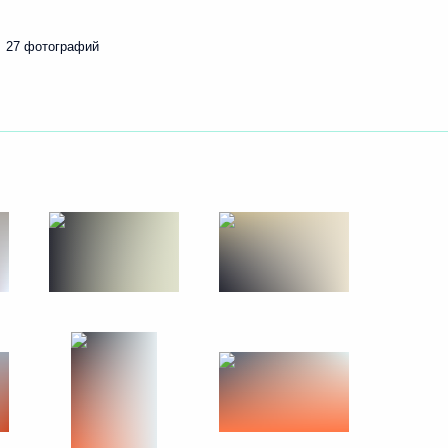
31 мая 2018 года
11 фото
27 фотографий
й части Крымского моста
 фото