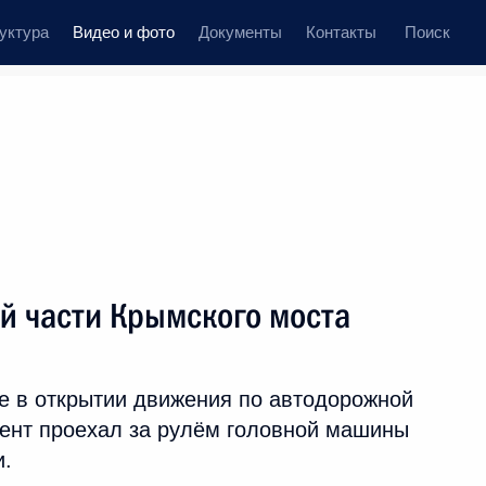
уктура
Видео и фото
Документы
Контакты
Поиск
иси
 встречи
Церемонии
июнь, 2018
ть следующие материалы
й части Крымского моста
Церемония представления
е в открытии движения по автодорожной
Президенту высших
дент проехал за рулём головной машины
офицеров и прокуроров
и.