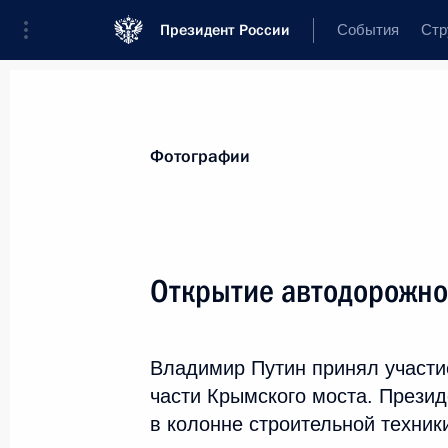
Президент России
События
Стр
Видеозаписи
Фотографии
Аудиозап
Все материалы
Поездки
Совещания,
Фотографии
Показа
Открытие автодорожно
Вручение государственных
Владимир Путин принял участи
премий Российской
части Крымского моста. Прези
Федерации
в колонне строительной техник