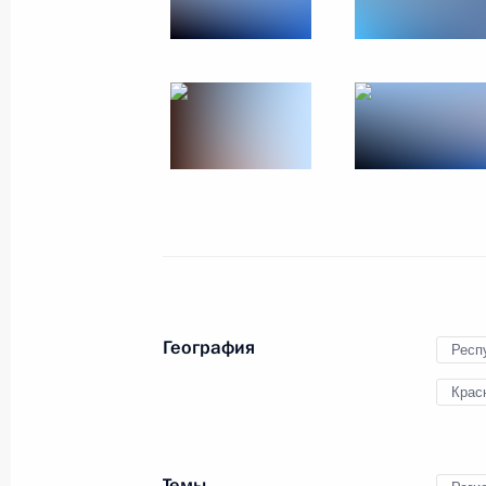
Посещение
образовательного центра
«Сириус»
21 мая 2018 года
12 фото
География
Респ
Крас
Темы