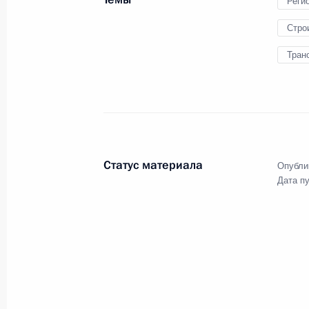
Реги
Стро
Тран
Военный парад на Кр
9 мая 2018 года
Москва, Красная пло
Статус материала
Опубли
Дата п