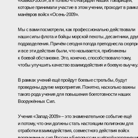
«Кавказ-2009», а я только что наградил наших товарищей,
которые принимали участие в этом учении, проходит в рамк
манёвров войск «Осень-2009».
Мы с вами посмотрели, как профессионально действовали
наши силы флота и бойцы морской пехоты, десантники, дру
подразделения. Причём сегодня погода преподнесла сюрпри
и все эти действия были, что называется, приближены
к боевой обстановке. Это, конечно, способствовало тому,
чтобы улучшить качество взаимодействия и боевую выучку.
В рамках учений ещё пройдут боевые стрельбы, будут
проведены другие мероприятия. Понятно, насколько важны
такого рода учения для повышения боеготовности наших
Вооружённых Сил.
Учения «Запад-2009» – это знаменательное событие ещё
и потому, что они должны стать настоящим полигоном для
отработки взаимодействия, совместного действия войск
вооруженных сил России и Белоруссии и чёткой координаци