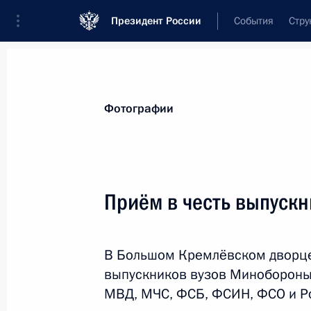
Президент России
События
Стру
Видеозаписи
Фотографии
Аудиозапи
Все материалы
Поездки
Совещания, 
Фотографии
Показа
Приём в честь выпускн
Открытие международной
В Большом Кремлёвском дворце
выставки ИННОПРОМ-2017
выпускников вузов Минобороны
МВД, МЧС, ФСБ, ФСИН, ФСО и Р