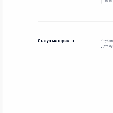
Вузы
Статус материала
Опублик
Дата пу