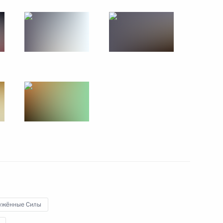
17 июня 2017 года
14 фото
имиром Путиным
ужённые Силы