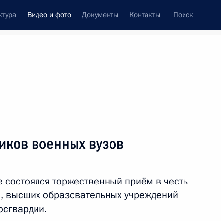
ктура
Видео и фото
Документы
Контакты
Поиск
си
встречи
Церемонии
июль, 2017
ть следующие материалы
иков военных вузов
Президент поздравил
 состоялся торжественный приём в честь
сотрудников и ветеранов
, высших образовательных учреждений
СВР с 95-летием
осгвардии.
нелегальной разведки