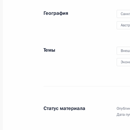
2 июня 2017 года, 20:00
Санкт-Петербург
География
Санк
Авст
Встреча с Федеральным канцлером
2 июня 2017 года, 18:45
Санкт-Петербург
Темы
Внеш
Экон
Пленарное заседание Петербургск
экономического форума
2 июня 2017 года, 17:10
Санкт-Петербург
Статус материала
Опублик
Встреча с представителями россий
Дата пу
бизнеса