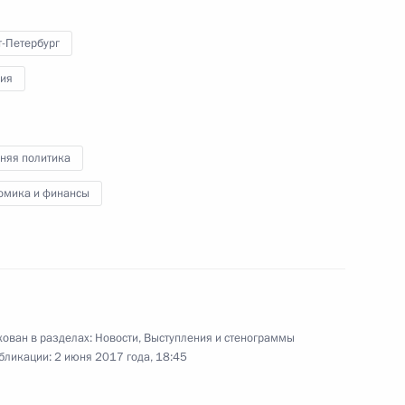
т-Петербург
рия
 Австрии Кристианом Керном
4
няя политика
омика и финансы
ого международного
:
13
ован в разделах:
Новости
,
Выступления и стенограммы
ского и американского
бликации:
2 июня 2017 года, 18:45
4
10м