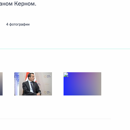
ианом Керном.
ть следующие материалы
4 фотографии
Даниилу Гранину
6
6м
йших иностранных компаний
4
6м
м ООН Антониу Гутеррешем
2