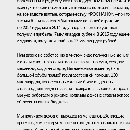
болезненная в ряде случаев процедура. Тем не менее для н
важно, что, если посмотреть в целом на портфель проектов,
на все вместе взятые, которые есть у «РОСНАНО», – при т
что мы были планово убыточными по нашей стратегии
до 2017 года, мы в 2014 году впервые вместо убытков
получили прибыль, 7 миллиардов рублей. В 2015 году ещё е
и удвоили, получили прибыль 17 миллиардов рублей.
Нам важно не собственно в чистом виде полученные деньги
и сколько их – предельно важно, что мы, по сути, создали
механизм, когда на старте, Вы наверняка помните, был
большой объём прямой государственной помощи, 130
миллиардов, колоссальные деньги были выделены,
а на сегодняшний день за счёт возвратов, выходов из проек
мы уже работаем в режиме, когда мы даже не ставим вопрос
об ассигнованиях бюджета.
Мы получаем доход от выходов из успешно работающих
проектов, компенсируем потери там, где они возникают в так
случаях. И дальше работает воспроизводящаяся машина