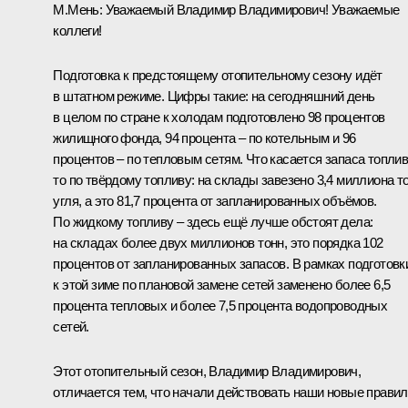
М.Мень
:
Уважаемый Владимир Владимирович! Уважаемые
коллеги!
Подготовка к предстоящему отопительному сезону идёт
в штатном режиме. Цифры такие: на сегодняшний день
в целом по стране к холодам подготовлено 98 процентов
жилищного фонда, 94 процента – по котельным и 96
процентов – по тепловым сетям. Что касается запаса топлив
то по твёрдому топливу: на склады завезено 3,4 миллиона т
угля, а это 81,7 процента от запланированных объёмов.
По жидкому топливу – здесь ещё лучше обстоят дела:
на складах более двух миллионов тонн, это порядка 102
процентов от запланированных запасов. В рамках подготовк
к этой зиме по плановой замене сетей заменено более 6,5
процента тепловых и более 7,5 процента водопроводных
сетей.
Этот отопительный сезон, Владимир Владимирович,
отличается тем, что начали действовать наши новые правил