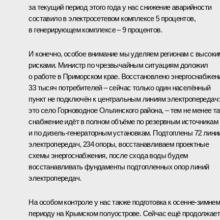
за текущий период этого года у нас снижение аварийности
составило в электросетевом комплексе 5 процентов,
в генерирующем комплексе – 9 процентов.
И конечно, особое внимание мы уделяем регионам с высоки
рисками. Министр по чрезвычайным ситуациям доложил
о работе в Приморском крае. Восстановлено энергоснабжен
33 тысяч потребителей – сейчас только один населённый
пункт не подключён к центральным линиям электропередач:
это село Горноводное Ольгинского района, – тем не менее т
снабжение идёт в полном объёме по резервным источникам
и по дизель-генераторным установкам. Подтоплены 72 лини
электропередач, 234 опоры, восстанавливаем проектные
схемы энергоснабжения, после схода воды будем
восстанавливать фундаменты подтопленных опор линий
электропередач.
На особом контроле у нас также подготовка к осенне-зимне
периоду на Крымском полуострове. Сейчас ещё продолжае