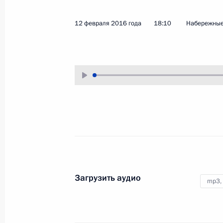
16 февраля 2016 года
Аудио, 13 мин.
12 февраля 2016 года
18:10
Набережные
Посещение автомобильного
Загрузить аудио
mp3,
завода «КамАЗ»