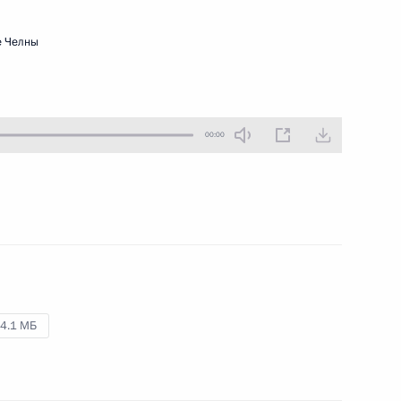
12 февраля 2016 года
Аудио, 8 мин.
 Челны
00:00
Вручены премии Президента
4.1 МБ
для молодых учёных
за 2015 год