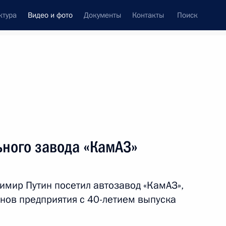
ктура
Видео и фото
Документы
Контакты
Поиск
си
ия, встречи
Встречи со СМИ
февраль, 2016
ть следующие материалы
ного завода «КамАЗ»
Заседание Военно-
димир Путин посетил автозавод «КамАЗ»,
промышленной комиссии
анов предприятия с 40-летием выпуска