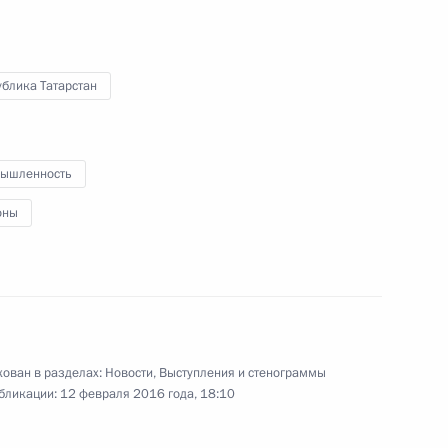
10 февраля 2016 года
Аудио, 15 мин.
блика Татарстан
ышленность
оны
Церемония награждения лауреатов
ован в разделах:
Новости
,
Выступления и стенограммы
премии Паралимпийского
бликации:
12 февраля 2016 года, 18:10
комитета России «Возвращение
в жизнь»