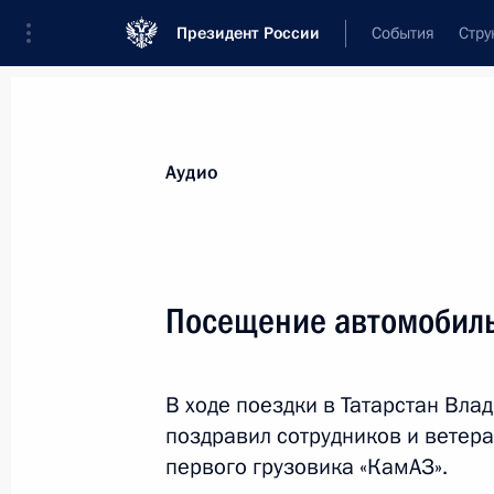
Президент России
События
Стру
Видеозаписи
Фотографии
Аудиозапи
Все материалы
Выступления
Совещан
Аудио
Показа
Посещение автомобиль
Семинар-совещание
В ходе поездки в Татарстан Вла
председателей судов
поздравил сотрудников и ветер
первого грузовика «КамАЗ».