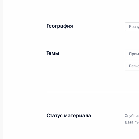
12 февраля 2016 года
Аудио, 4 мин.
География
Респу
Темы
Пром
Реги
Совещание по вопросам
Статус материала
Опублик
приватизации
Дата пу