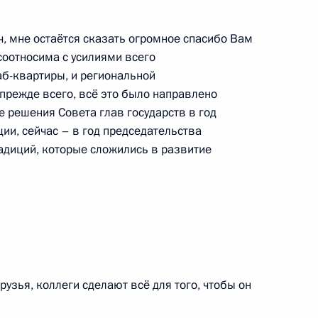
 мне остаётся сказать огромное спасибо Вам
 соотносима с усилиями всего
б-квартиры, и региональной
 прежде всего, всё это было направлено
 решения Совета глав государств в год
елгородской области
3
ии, сейчас – в год председательства
адиций, которые сложились в развитие
ь
осковской области Андреем
2
ь
рузья, коллеги сделают всё для того, чтобы он