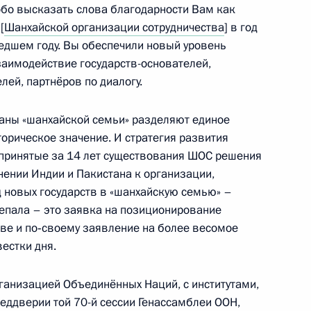
бо высказать слова благодарности Вам как
[
Шанхайской организации сотрудничества
] в год
Правительства Дмитрием
2
едшем году. Вы обеспечили новый уровень
заимодействие государств-основателей,
лей, партнёров по диалогу.
раны «шанхайской семьи» разделяют единое
орическое значение. И стратегия развития
окописом Павлопулосом
6
 принятые за 14 лет существования ШОС решения
асть, Ново-Огарёво
нении Индии и Пакистана к организации,
д новых государств в «шанхайскую семью» –
епала – это заявка на позиционирование
тве и по‑своему заявление на более весомое
естки дня.
3
анизацией Объединённых Наций, с институтами,
асть, Ново-Огарёво
ддверии той 70-й сессии Генассамблеи ООН,