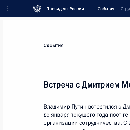
Президент России
События
Стру
Президент
Администрация
Государст
Новости
Стенограммы
Поездки
Те
События
Рубрикация материалов
Все материалы
Встреча с Дмитрием 
Послания Федеральному Собранию
Заявления по важнейшим вопросам
Владимир Путин встретился с 
Совещания, заседания, рабочие встречи
до января текущего года пост г
Речи и обращения
организации сотрудничества. С