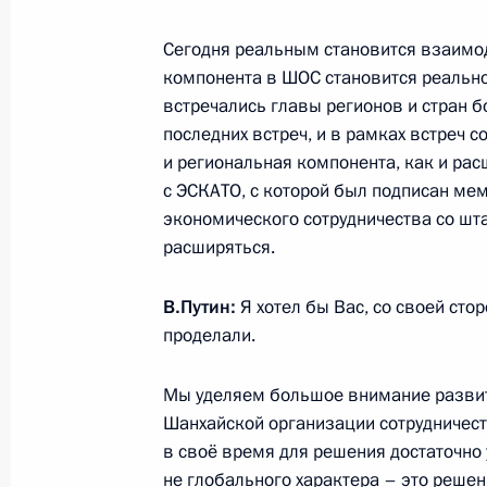
Сегодня реальным становится взаимо
компонента в ШОС становится реально
Совещание с членами Правительст
встречались главы регионов и стран б
последних встреч, и в рамках встреч 
13 января 2016 года, 17:45
Московская обл
и региональная компонента, как и ра
с ЭСКАТО, с которой был подписан ме
экономического сотрудничества со шта
12 января 2016 года, вторник
расширяться.
Встреча с главой компании «Аэро
В.Путин:
Я хотел бы Вас, со своей сто
12 января 2016 года, 13:50
Москва, аэропо
проделали.
Мы уделяем большое внимание развит
Интервью немецкому изданию Bild.
Шанхайской организации сотрудничест
в своё время для решения достаточно 
12 января 2016 года, 06:00
Сочи
не глобального характера – это реше