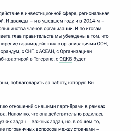
действие в инвестиционной сфере, региональная
й. И дважды – и в ушедшем году, и в 2014-м –
ва
3
ольшинства членов организации. И по итогам
совета глав правительств мы убеждены в том, что
асть, Ново-Огарёво
сширение взаимодействия с организациями ООН,
морандум, с
СНГ
, с
АСЕАН
, с Организацией
б-квартирой в Тегеране, с
ОДКБ
будет
флот» Виталием Савельевым
3
роны, поблагодарить за работу, которую Вы
рт Шереметьево
ию отношений с нашими партнёрами в рамках
 Часть 2
6
ва. Напомню, что она действительно родилась
узких задач – важных задач, но, в общем‑то,
ние пограничных вопросов между странами –