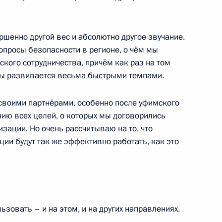
ершенно другой вес и абсолютно другое звучание.
опросы безопасности в регионе, о чём мы
 Часть 1
4
кого сотрудничества, причём как раз на том
ды развивается весьма быстрыми темпами.
 своими партнёрами, особенно после уфимского
нию всех целей, о которых мы договорились
изации. Но очень рассчитываю на то, что
до
12
ии будут так же эффективно работать, как это
зовать – и на этом, и на других направлениях.
м России
1
9м