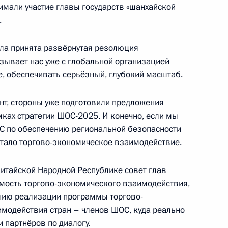
имали участие главы государств «шанхайской
.
Агентства стратегических
6
5м
была принята развёрнутая резолюция
зывает нас уже с глобальной организацией
асть, Ново-Огарёво
е, обеспечивать серьёзный, глубокий масштаб.
нт, стороны уже подготовили предложения
мках стратегии ШОС-2025. И конечно, если мы
С по обеспечению региональной безопасности
Федеральной
3
 стало торгово-экономическое взаимодействие.
Артемьевым
асть, Ново-Огарёво
Китайской Народной Республике совет глав
имость торгово-экономического взаимодействия,
ению реализации программы торгово-
КН Виктором Ивановым
модействия стран – членов ШОС, куда реально
4
 партнёров по диалогу.
асть, Ново-Огарёво