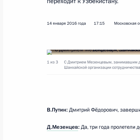
переходит к Узбекистану.
Показа
14 января 2016 года
17:15
Московская о
18 января 2016 года, понедельник
Встреча с председателем правлен
1 из 3
С Дмитрием Мезенцевым, занимавшим до 
Леонидом Михельсоном
Шанхайской организации сотрудничества
18 января 2016 года, 19:00
Москва, Кремль
Встреча с Эмиром Катара Тамимом
В.Путин:
Дмитрий Фёдорович, заверши
18 января 2016 года, 15:30
Москва, Кремль
Д.Мезенцев
:
Да, три года пролетели 