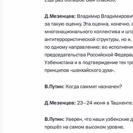
31 декабря 2015 года, 23:55
Д.Мезенцев:
Владимир Владимирович,
за такую оценку. Эта оценка, конечно,
многонационального коллектива и шта
30 декабря 2015 года, среда
антитеррористической структуры, но и,
по одному направлению: во исполнение
Рабочая встреча с губернатором Б
председательства Российской Федерац
Евгением Савченко
Узбекистана и в подтверждение тех тр
30 декабря 2015 года, 14:15
Москва, Кремл
принципов «шанхайского духа».
В.Путин:
Когда саммит назначен?
Рабочая встреча с губернатором М
Воробьёвым
Д.Мезенцев:
23–24 июня в Ташкенте.
30 декабря 2015 года, 13:10
Москва, Кремл
В.Путин:
Уверен, что наши узбекские д
прошёл на самом высоком уровне.