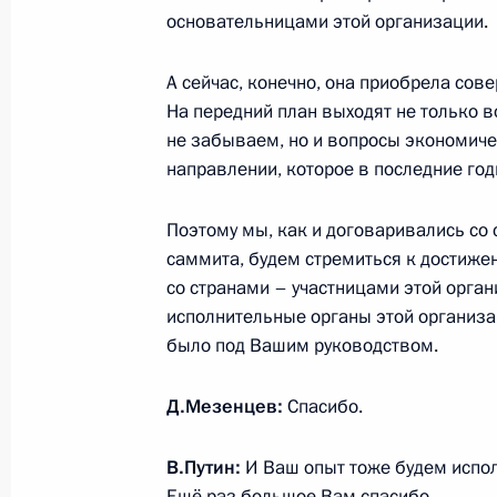
основательницами этой организации.
11 января 2016 года, понедельник
А сейчас, конечно, она приобрела сов
На передний план выходят не только в
Интервью немецкому изданию Bild.
не забываем, но и вопросы экономичес
11 января 2016 года, 06:00
Сочи
направлении, которое в последние го
Поэтому мы, как и договаривались со
8 января 2016 года, пятница
саммита, будем стремиться к достиже
со странами – участницами этой орган
Встреча со сборной России по дзю
исполнительные органы этой организац
8 января 2016 года, 17:50
Сочи
было под Вашим руководством.
Д.Мезенцев:
Спасибо.
31 декабря 2015 года, четверг
В.Путин:
И Ваш опыт тоже будем исполь
Новогоднее обращение к граждана
Ещё раз большое Вам спасибо.