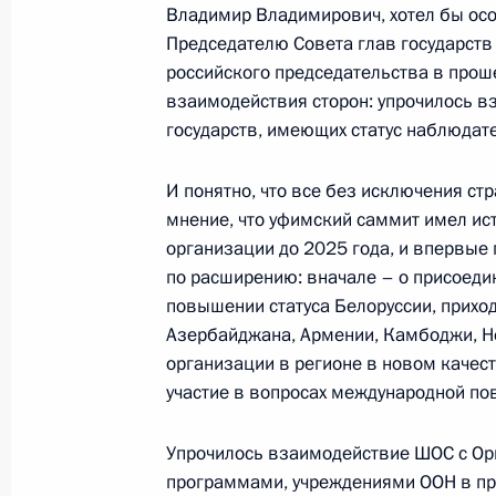
Владимир Владимирович, хотел бы осо
15 января 2016 года, пятница
Председателю Совета глав государств 
Рабочая встреча с Председателем 
российского председательства в прош
Медведевым
взаимодействия сторон: упрочилось в
государств, имеющих статус наблюдате
15 января 2016 года, 15:40
И понятно, что все без исключения ст
мнение, что уфимский саммит имел ист
Встреча с Президентом Греции Пр
организации до 2025 года, и впервые
15 января 2016 года, 13:30
Московская обл
по расширению: вначале – о присоеди
повышении статуса Белоруссии, прихо
Азербайджана, Армении, Камбоджи, Н
организации в регионе в новом качес
14 января 2016 года, четверг
участие в вопросах международной пов
Встреча с Дмитрием Мезенцевым
Упрочилось взаимодействие ШОС с Орг
14 января 2016 года, 17:15
Московская обл
программами, учреждениями ООН в пре