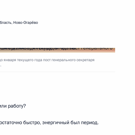
ть следующие материалы
бласть, Ново-Огарёво
ия компании «НОВАТЭК»
3
января текущего года пост генерального секретаря
.
 Бен Хамадом Аль Тани
5
ли работу?
достаточно быстро, энергичный был период.