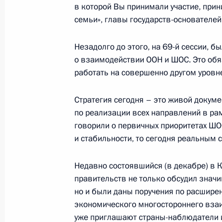
в которой Вы принимали участие, прин
семьи», главы государств-основателей
Заседание наблюдательного совета 
инициатив
Незадолго до этого, на 69-й сессии, 
о взаимодействии ООН и ШОС. Это обя
14 января 2016 года, 15:10
Московская обл
работать на совершенно другом уровн
Стратегия сегодня – это живой докуме
13 января 2016 года, среда
по реализации всех направлений в ра
говорили о первичных приоритетах ШО
Рабочая встреча с руководителем 
и стабильности, то сегодня реальным
антимонопольной службы Игорем 
13 января 2016 года, 22:30
Московская обл
Недавно состоявшийся (в декабре) в 
правительств не только обсудил знач
но и были даны поручения по расшир
Рабочая встреча с директором ФС
экономического многостороннего взаи
уже приглашают страны-наблюдатели и
13 января 2016 года, 21:45
Московская обл