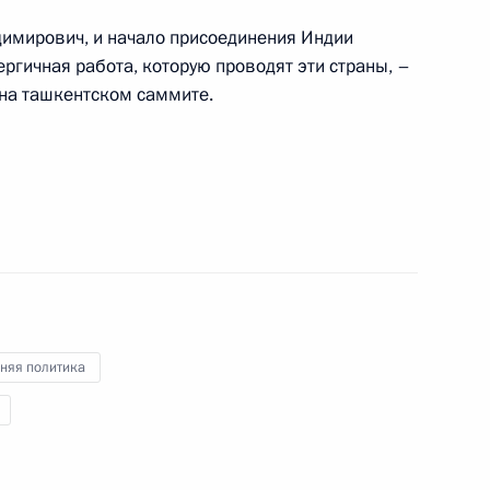
имирович, и начало присоединения Индии
ергичная работа, которую проводят эти страны, –
омочным представителем
2
на ташкентском саммите.
ым
ь
ленной палаты Сергеем
3
ь
няя политика
м Зюгановым
3
ь