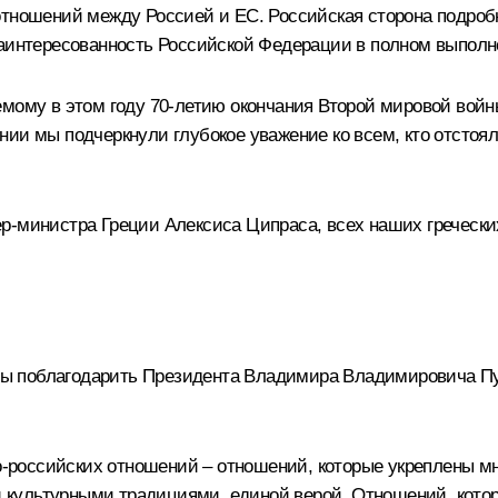
 отношений между Россией и ЕС. Российская сторона подро
заинтересованность Российской Федерации в полном выполн
емому в этом году 70-летию окончания Второй мировой войн
ии мы подчеркнули глубокое уважение ко всем, кто отстоял
р-министра Греции Алексиса Ципраса, всех наших греческих
ны поблагодарить Президента Владимира Владимировича Пут
еко-российских отношений – отношений, которые укреплены 
культурными традициями, единой верой. Отношений, котор