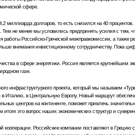
омической сфере.
,2 миллиарда долларов, то есть снизился на 40 процентов.
и. Тем не менее мы условились предпринять усилия с тем, ч
ия работы Российско-Греческой межправкомиссии, а также р
ольше внимания инвестиционному сотрудничеству. Пока ци
ества в сфере энергетики. Россия является крупнейшим экс
иродном газе.
ного инфраструктурного проекта, который мы называем «Туре
– в Италию, в Центральную Европу. Новый маршрут обеспечи
льных центров на континенте, поможет привлечь значительн
м итоге это вопрос наших экономических структур и сувере
й кооперации. Российские компании поставляют в Грецию 