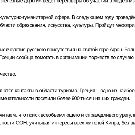
 железные дороги» ведёт переговоры об участии в модерниз
 культурно-гуманитарной сфере. В следующем году проведё
бласти образования, искусства, культуры. Пройдут меропр
ысячелетия русского присутствия на святой горе Афон. Бол
Греции сообща помогать в организации торжеств по случаю 
чество.
яются контакты в области туризма. Греция – одно из наибо
имечательности посетили более 900 тысяч наших граждан.
Считаем, что поиск всеобъемлющего и справедливого урегу
сности ООН, учитывая интересы всех жителей Кипра, без в