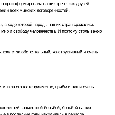
бно проинформировала наших греческих друзей
ении всех минских договорённостей.
ы, в ходе которой народы наших стран сражались
 мир и свободу человечества. И поэтому столь важно
 коллег за обстоятельный, конструктивный и очень
ина за его гостеприимство, приём и наши очень
многолетней совместной борьбой, борьбой наших
ые в последние годы находились в периоде