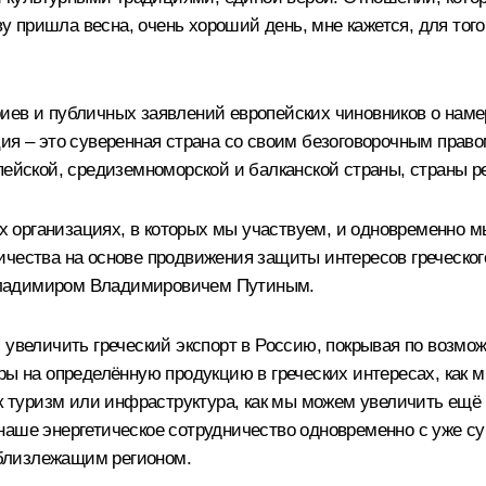
ву пришла весна, очень хороший день, мне кажется, для тог
иев и публичных заявлений европейских чиновников о наме
ция – это суверенная страна со своим безоговорочным пра
пейской, средиземноморской и балканской страны, страны 
 организациях, в которых мы участвуем, и одновременно 
ичества на основе продвижения защиты интересов греческог
Владимиром Владимировичем Путиным.
м увеличить греческий экспорт в Россию, покрывая по возм
еры на определённую продукцию в греческих интересах, как
ак туризм или инфраструктура, как мы можем увеличить ещ
 наше энергетическое сотрудничество одновременно с уже 
с близлежащим регионом.