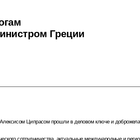
огам
министром Греции
 Алексисом Ципрасом прошли в деловом ключе и доброжела
ческого сотрудничества, актуальные международные и рег