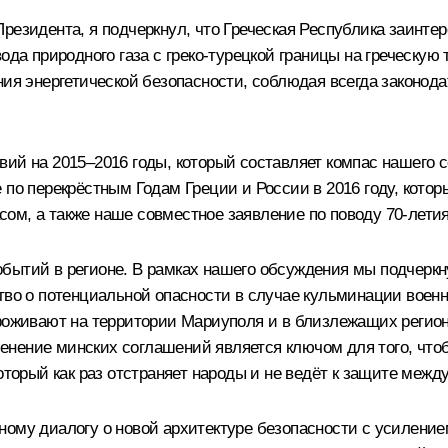
Президента, я подчеркнул, что Греческая Республика заинт
ода природного газа с греко-турецкой границы на греческую
ия энергетической безопасности, соблюдая всегда законодат
ий на 2015–2016 годы, который составляет компас нашего с
 по перекрёстным Годам Греции и России в 2016 году, кото
ом, а также наше совместное заявление по поводу 70-лет
бытий в регионе. В рамках нашего обсуждения мы подчеркн
тво о потенциальной опасности в случае кульминации военн
проживают на территории Мариуполя и в близлежащих регио
нение минских соглашений является ключом для того, что
оторый как раз отстраняет народы и не ведёт к защите межд
ому диалогу о новой архитектуре безопасности с усиление