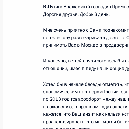
12 апреля 2015 года, воскресенье
В.Путин:
Уважаемый господин Премье
Дорогие друзья. Добрый день.
Поздравления митрополитам Русск
с праздником Пасхи
Мне очень приятно с Вами познакомит
12 апреля 2015 года, 09:10
по телефону разговаривали до этого. 
принимать Вас в Москве в преддверии
И конечно, в этой связи хотелось бы 
Поздравление Патриарху Московско
отношений, имея в виду наши общие д
с праздником Пасхи
12 апреля 2015 года, 09:05
Хотел бы в начале беседы отметить, ч
экономическим партнёром Греции, зан
по 2013 год товарооборот между наши
Поздравление с православной Пас
к сожалению, в прошлом году сократил
кажется, что Ваш визит как нельзя кс
12 апреля 2015 года, 09:00
проанализировать, что мы могли бы вд