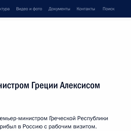
ктура
Видео и фото
Документы
Контакты
Поиск
венный Совет
Совет Безопасности
Комиссии и советы
леграммы
Сведения о Президенте
апрель, 2015
ть следующие материалы
нистром Греции Алексисом
авоохранения Вероникой
2
асть, Ново-Огарёво
ремьер-министром Греческой Республики
рибыл в Россию с рабочим визитом.