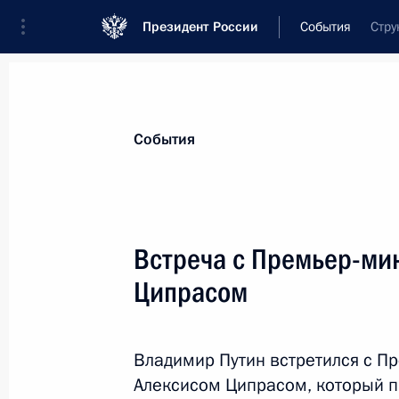
Президент России
События
Стру
Президент
Администрация
Государст
Новости
Стенограммы
Поездки
Те
События
Показа
Встреча с Премьер-ми
Ципрасом
Рабочая встреча с Министром здр
Скворцовой
14 апреля 2015 года, 13:20
Московская обл
Владимир Путин встретился с П
Алексисом Ципрасом, который п