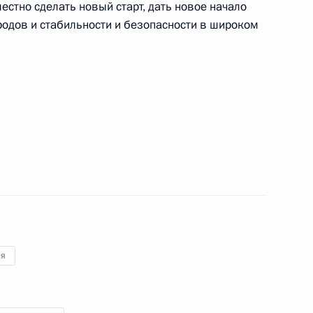
естно сделать новый старт, дать новое начало
одов и стабильности и безопасности в широком
логовой службы Михаилом
3
идентом Палестины Махмудом
ия
Госдуму проект