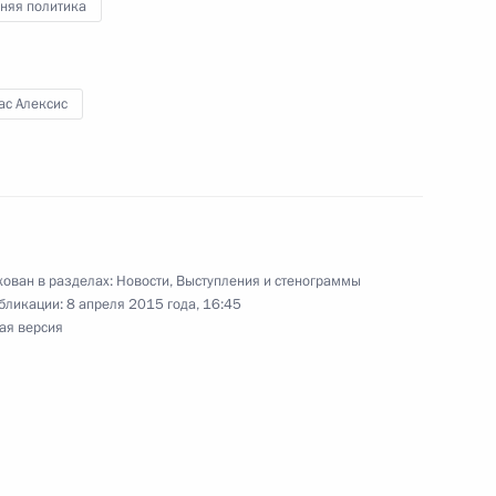
няя политика
истии
ас Алексис
ми, назначенными
9
9м
ован в разделах:
Новости
,
Выступления и стенограммы
бликации:
8 апреля 2015 года, 16:45
ая версия
мая линия с Владимиром