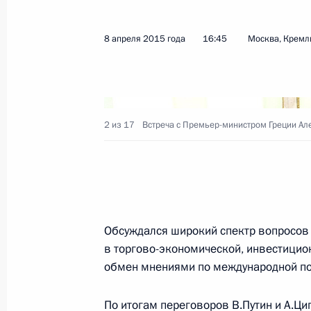
13 апреля 2015 года, понедельник
8 апреля 2015 года
16:45
Москва, Кремл
Встреча с секретарями советов бе
13 апреля 2015 года, 19:35
Московская обл
2 из 17
Встреча с Премьер-министром Греции Ал
Внесено изменение в Указ о мера
Совета Безопасности ООН №1929
13 апреля 2015 года, 15:35
Обсуждался широкий спектр вопросов 
Встреча с Президентом Палестины
в торгово-экономической, инвестицион
обмен мнениями по международной по
13 апреля 2015 года, 15:20
Московская обл
По итогам переговоров В.Путин и А.Ци