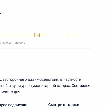
ь
зопасности ШОС
1
асть, Ново-Огарёво
ексисом Ципрасом.
х по выполнению резолюции
двустороннего взаимодействия, в частности
 Махмудом Аббасом
ной и культурно-гуманитарной сферах. Состоялся
4
вестке дня.
асть, Ново-Огарёво
Смотрите также
прас подписали