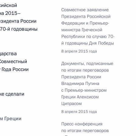
сийской
ем Рогозиным и главой
Совместное заявление
5
 на 2015–
Президента Российской
езидента России
Федерации и Премьер-
 70-й годовщины
асть, Ново-Огарёво
министра Греческой
Республики по случаю 70-
й годовщины Дня Победы
8 апреля 2015 года
дарства
 Шмаковым
3
 Совместный
Документы, подписанные
асть, Ново-Огарёво
 Года России
по итогам переговоров
Президента России
Владимира Путина
с Премьер-министром
е сделали
име получает всю
Греции Алексисом
Ципрасом
8 апреля 2015 года
м Греции
Пресс-конференция
по итогам переговоров