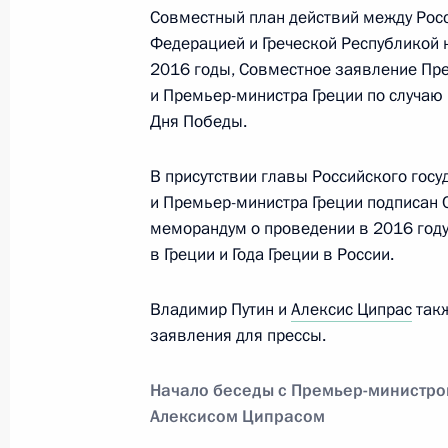
Совместный план действий между Рос
Встреча с вице-премьером Дмитри
Федерацией и Греческой Республикой
Роскосмоса Игорем Комаровым
2016 годы, Совместное заявление Пр
и Премьер-министра Греции по случаю
13 апреля 2015 года, 15:10
Московская обл
Дня Победы.
В присутствии главы Российского госу
Встреча с главой ФНПР Михаилом
и Премьер-министра Греции подписан
13 апреля 2015 года, 14:15
Московская обл
меморандум о проведении в 2016 году
в Греции и Года Греции в России.
Владимир Путин и
Алексис Ципрас
такж
Владимир Путин в оперативном реж
заявления для прессы.
информацию о ситуации в Хакасии
13 апреля 2015 года, 12:30
Начало беседы с Премьер-министро
Алексисом Ципрасом