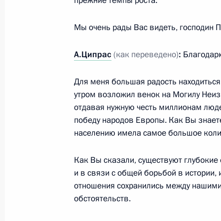
прежние темпы роста.
10 апреля 2015 года, пятница
Мы очень рады Вас видеть, господин 
Президент встретится с секретарям
А.Ципрас
(как переведено)
:
Благодарю
государств – членов и стран – наб
организации сотрудничества
Для меня большая радость находиться 
10 апреля 2015 года, 15:00
утром возложил венок на Могилу Неиз
отдавая нужную честь миллионам люде
победу народов Европы. Как Вы знаете
Встреча с президентом, председат
населению имела самое большое коли
России Германом Грефом
Как Вы сказали, существуют глубоки
10 апреля 2015 года, 14:40
Москва, Кремль
и в связи с общей борьбой в истории, 
отношения сохранились между нашими
обстоятельств.
Совещание с постоянными членами