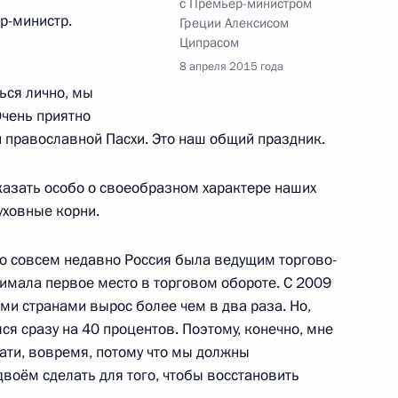
с Премьер-министром
р-министр.
Греции Алексисом
Ципрасом
ой православной церкви
8 апреля 2015 года
ься лично, мы
Очень приятно
 православной Пасхи. Это наш общий праздник.
сказать особо о своеобразном характере наших
му и всея Руси Кириллу
уховные корни.
то совсем недавно Россия была ведущим торгово-
имала первое место в торговом обороте. С 2009
ми странами вырос более чем в два раза. Но,
хой
ся сразу на 40 процентов. Поэтому, конечно, мне
8
тати, вовремя, потому что мы должны
воём сделать для того, чтобы восстановить