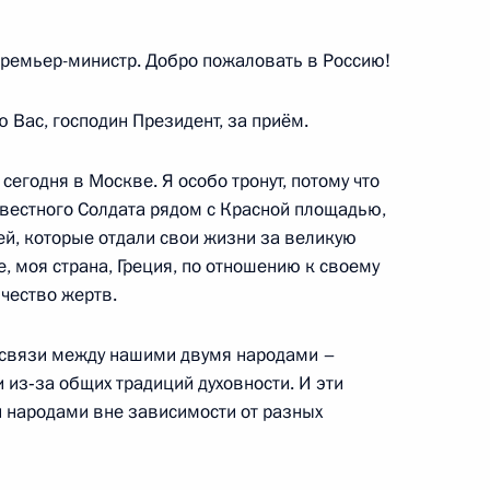
Премьер-министр. Добро пожаловать в Россию!
и советов безопасности
 Вас, господин Президент, за приём.
людателей Шанхайской
сегодня в Москве. Я особо тронут, потому что
вестного Солдата рядом с Красной площадью,
й, которые отдали свои жизни за великую
, моя страна, Греция, по отношению к своему
елем правления Сбербанка
чество жертв.
4
е связи между нашими двумя народами –
и из‑за общих традиций духовности. И эти
 народами вне зависимости от разных
 Совета Безопасности
1