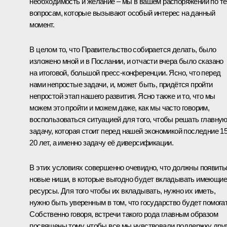
необходимость и желание – мы в вашем распоряжении по т
вопросам, которые вызывают особый интерес на данный
момент.
В целом то, что Правительство собирается делать, было
изложено мной и в Послании, и отчасти вчера было сказано
на итоговой, большой пресс-конференции. Ясно, что перед
нами непростые задачи, и, может быть, придётся пройти
непростой этап нашего развития. Ясно также и то, что мы
можем это пройти и можем даже, как мы часто говорим,
воспользоваться ситуацией для того, чтобы решать главну
задачу, которая стоит перед нашей экономикой последние 1
20 лет, а именно задачу её диверсификации.
В этих условиях совершенно очевидно, что должны появить
новые ниши, в которые выгодно будет вкладывать имеющи
ресурсы. Для того чтобы их вкладывать, нужно их иметь,
нужно быть уверенным в том, что государство будет помогат
Собственно говоря, встречи такого рода главным образом
посвящены тому, чтобы все мы чувствовали поддержку дру