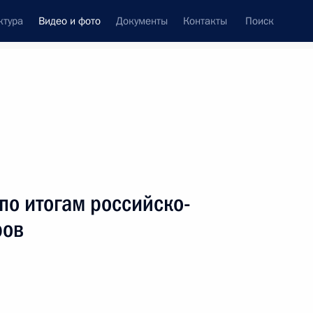
ктура
Видео и фото
Документы
Контакты
Поиск
си
ия, встречи
Встречи со СМИ
декабрь, 2014
ть следующие материалы
по итогам российско-
ров
я
Заявления для прессы
по итогам российско-
узбекистанских переговоров