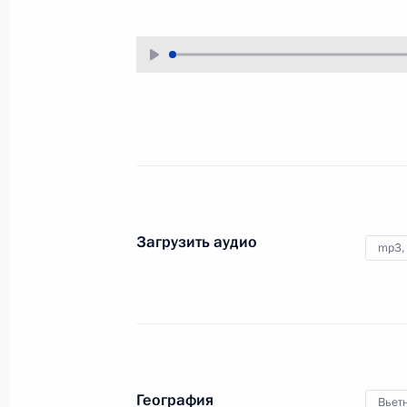
18 декабря 2014 года
Аудио, 3 ч.
Загрузить аудио
mp3,
Ответы на вопросы
журналистов
География
Вьет