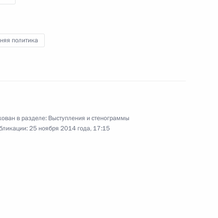
25 ноября 2014 года
Аудио, 11 мин.
няя политика
ован в разделе:
Выступления и стенограммы
бликации:
25 ноября 2014 года, 17:15
Интервью немецкому
телеканалу ARD