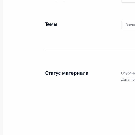
6 декабря 2014 года
Аудио, 6 мин.
Темы
Внеш
Статус материала
Опублик
Дата пу
Заявления для прессы
по итогам российско-
абхазских переговоров