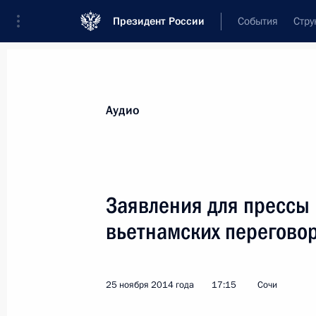
Президент России
События
Стру
Видеозаписи
Фотографии
Аудиозапи
Все материалы
Выступления
Совещан
Аудио
Показа
Заявления для прессы 
вьетнамских перегово
Большая пресс-конференци
Владимира Путина
25 ноября 2014 года
17:15
Сочи