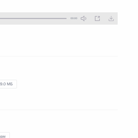
10 декабря 2014 года
Аудио, 9 мин.
00:00
9.0 МБ
Заявления для прессы
по итогам российско-
вьетнамских переговоров
нам