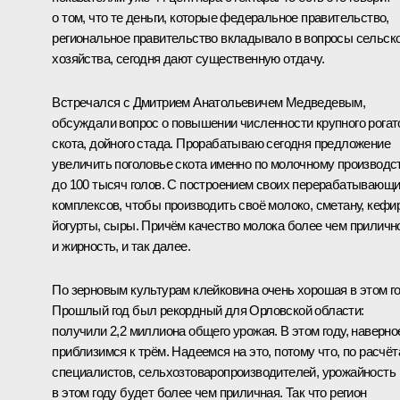
о том, что те деньги, которые федеральное правительство,
региональное правительство вкладывало в вопросы сельск
хозяйства, сегодня дают существенную отдачу.
Встречался с Дмитрием Анатольевичем Медведевым,
обсуждали вопрос о повышении численности крупного рогат
скота, дойного стада. Прорабатываю сегодня предложение
увеличить поголовье скота именно по молочному производс
до 100 тысяч голов. С построением своих перерабатывающ
комплексов, чтобы производить своё молоко, сметану, кефир
йогурты, сыры. Причём качество молока более чем приличн
и жирность, и так далее.
По зерновым культурам клейковина очень хорошая в этом го
Прошлый год был рекордный для Орловской области:
получили 2,2 миллиона общего урожая. В этом году, наверно
приблизимся к трём. Надеемся на это, потому что, по расчё
специалистов, сельхозтоваропроизводителей, урожайность
в этом году будет более чем приличная. Так что регион