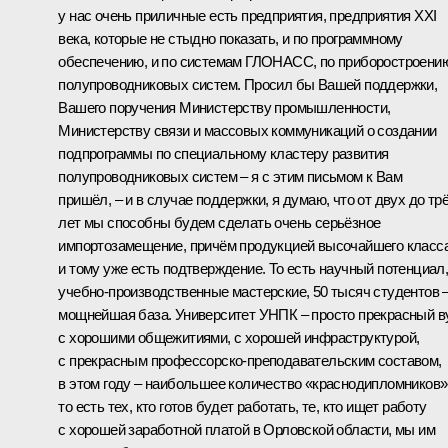
у нас очень приличные есть предприятия, предприятия XXI
века, которые не стыдно показать, и по программному
обеспечению, и по системам ГЛОНАСС, по приборостроени
полупроводниковых систем. Просил бы Вашей поддержки,
Вашего поручения Министерству промышленности,
Министерству связи и массовых коммуникаций о создании
подпрограммы по специальному кластеру развития
полупроводниковых систем – я с этим письмом к Вам
пришёл, – и в случае поддержки, я думаю, что от двух до тр
лет мы способны будем сделать очень серьёзное
импортозамещение, причём продукцией высочайшего класса
и тому уже есть подтверждение. То есть научный потенциал
учебно-производственные мастерские, 50 тысяч студентов 
мощнейшая база. Университет УНПК – просто прекрасный в
с хорошими общежитиями, с хорошей инфраструктурой,
с прекрасным профессорско-преподавательским составом,
в этом году – наибольшее количество «краснодипломников»
то есть тех, кто готов будет работать, те, кто ищет работу
с хорошей заработной платой в Орловской области, мы им