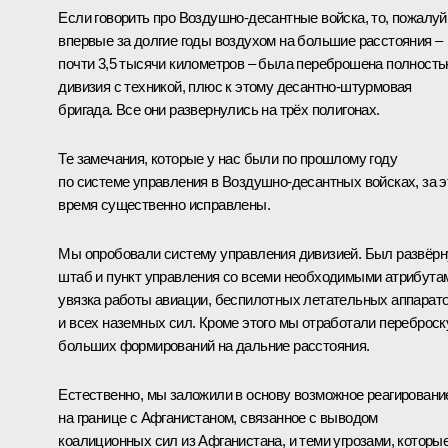
Если говорить про Воздушно-десантные войска, то, пожалуй
впервые за долгие годы воздухом на большие расстояния –
почти 3,5 тысячи километров – была переброшена полност
дивизия с техникой, плюс к этому десантно-штурмовая
бригада. Все они развернулись на трёх полигонах.
Те замечания, которые у нас были по прошлому году
по системе управления в Воздушно-десантных войсках, за э
время существенно исправлены.
Мы опробовали систему управления дивизией. Был развёрн
штаб и пункт управления со всеми необходимыми атрибута
увязка работы авиации, беспилотных летательных аппарат
и всех наземных сил. Кроме этого мы отработали переброск
больших формирований на дальние расстояния.
Естественно, мы заложили в основу возможное реагировани
на границе с Афганистаном, связанное с выводом
коалиционных сил из Афганистана, и теми угрозами, которы