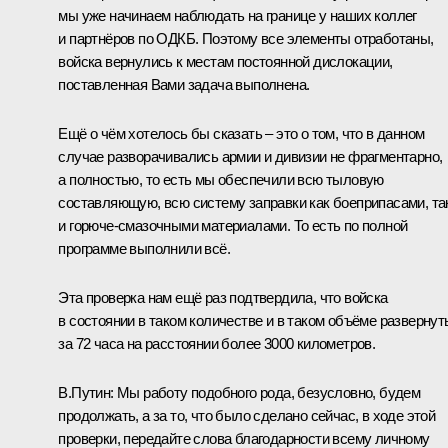
мы уже начинаем наблюдать на границе у наших коллег
и партнёров по
ОДКБ
. Поэтому все элементы отработаны,
войска вернулись к местам постоянной дислокации,
поставленная Вами задача выполнена.
Ещё о чём хотелось бы сказать – это о том, что в данном
случае разворачивались армии и дивизии не фрагментарно,
а полностью, то есть мы обеспечили всю тыловую
составляющую, всю систему заправки как боеприпасами, та
и горюче-смазочными материалами. То есть по полной
программе выполнили всё.
Эта проверка нам ещё раз подтвердила, что войска
в состоянии в таком количестве и в таком объёме развернут
за 72 часа на расстоянии более 3000 километров.
В.Путин:
Мы работу подобного рода, безусловно, будем
продолжать, а за то, что было сделано сейчас, в ходе этой
проверки, передайте слова благодарности всему личному