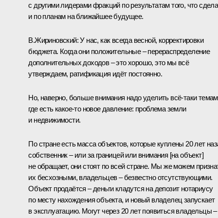
с другими лидерами фракций по результатам того, что сдела
и по планам на ближайшее будущее.
В.Жириновский
: У нас, как всегда весной, корректировки
бюджета. Когда они положительные – перераспределение
дополнительных доходов – это хорошо, это мы всё
утверждаем, ратификация идёт постоянно.
Но, наверно, больше внимания надо уделить всё‑таки темам
где есть какое‑то новое давление: проблема земли
и недвижимости.
По стране есть масса объектов, которые куплены 20 лет наз
собственник – или за границей или внимания [на объект]
не обращает, они стоят по всей стране. Мы же можем призна
их бесхозными, владельцев – безвестно отсутствующими.
Объект продаётся – деньги кладутся на депозит нотариусу
по месту нахождения объекта, и новый владелец запускает
в эксплуатацию. Могут через 20 лет появиться владельцы –