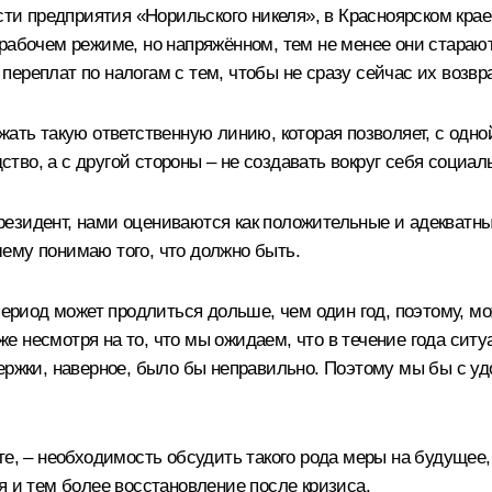
ости предприятия «Норильского никеля», в Красноярском кра
 рабочем режиме, но напряжённом, тем не менее они стараю
ереплат по налогам с тем, чтобы не сразу сейчас их возвр
ать такую ответственную линию, которая позволяет, с одно
во, а с другой стороны – не создавать вокруг себя социал
езидент, нами оцениваются как положительные и адекватные
ему понимаю того, что должно быть.
период может продлиться дольше, чем один год, поэтому, мож
аже несмотря на то, что мы ожидаем, что в течение года сит
ержки, наверное, было бы неправильно. Поэтому мы бы с уд
те, – необходимость обсудить такого рода меры на будущее,
я и тем более восстановление после кризиса.