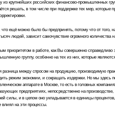
ну из крупнейших российских финансово-промышленных групп
даётся решать, в том числе при поддержке тех мер, которые 
орректировки.
, что ещё можно было бы предпринять, потому что от того
 тысяч людей, зависит самочувствие огромного количества 
ым приоритетом в работе, как Вы совершенно справедливо 
ышленную группу, особенно на тех из них, которые являют
ная разница между спросом на продукцию, производимую пр
водить режим экономии, и сокращать издержки. Но мы здесь 
ленческом аппарате в Москве, то есть в головных компаниях
образующих предприятиях, непосредственно на производстве,
 силы, и в целом оно укладывается в единицы процентов, (
е влиял на эти процессы.