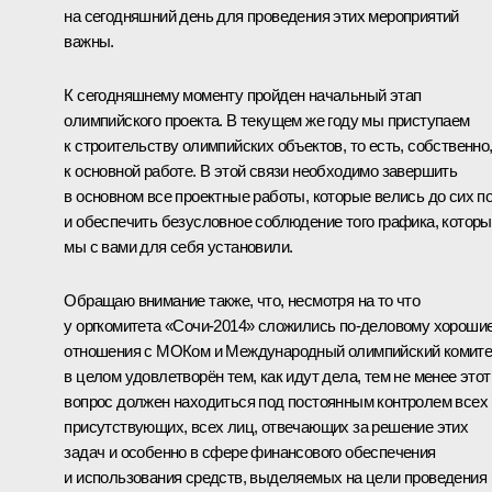
на сегодняшний день для проведения этих мероприятий
важны.
К сегодняшнему моменту пройден начальный этап
олимпийского проекта. В текущем же году мы приступаем
к строительству олимпийских объектов, то есть, собственно
к основной работе. В этой связи необходимо завершить
в основном все проектные работы, которые велись до сих по
и обеспечить безусловное соблюдение того графика, котор
мы с вами для себя установили.
Обращаю внимание также, что, несмотря на то что
у оргкомитета «Сочи-2014» сложились по‑деловому хороши
отношения с МОКом и Международный олимпийский комите
в целом удовлетворён тем, как идут дела, тем не менее этот
вопрос должен находиться под постоянным контролем всех
присутствующих, всех лиц, отвечающих за решение этих
задач и особенно в сфере финансового обеспечения
и использования средств, выделяемых на цели проведения