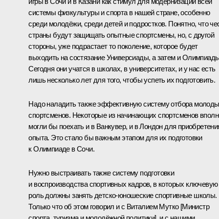
игры в Сочи и в Казани как стимул для модернизации всей
системы физкультуры и спорта в нашей стране, особенно
среди молодёжи, среди детей и подростков. Понятно, что че
страны будут защищать опытные спортсмены, но, с другой
стороны, уже подрастает то поколение, которое будет
выходить на состязание Универсиады, а затем и Олимпиады
Сегодня они учатся в школах, в университетах, и у нас есть
лишь несколько лет для того, чтобы успеть их подготовить.
Надо наладить также эффективную систему отбора молод
спортсменов. Некоторые из начинающих спортсменов вполн
могли бы поехать и в Ванкувер, и в Лондон для приобретени
опыта. Это стало бы важным этапом для их подготовки
к Олимпиаде в Сочи.
Нужно выстраивать также систему подготовки
и воспроизводства спортивных кадров, в которых ключевую
роль должны занять детско-юношеские спортивные школы.
Только что об этом говорил и с Виталием Мутко [Министр
спорта, туризма и молодёжной политики], и с нашими