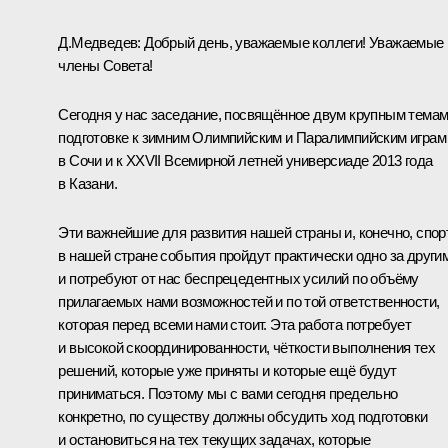
Д.Медведев: Добрый день, уважаемые коллеги! Уважаемые
члены Совета!
Сегодня у нас заседание, посвящённое двум крупным темам
подготовке к зимним Олимпийским и Паралимпийским играм
в Сочи и к XXVII Всемирной летней универсиаде 2013 года
в Казани.
Эти важнейшие для развития нашей страны и, конечно, спор
в нашей стране события пройдут практически одно за други
и потребуют от нас беспрецедентных усилий по объёму
прилагаемых нами возможностей и по той ответственности,
которая перед всеми нами стоит. Эта работа потребует
и высокой скоординированности, чёткости выполнения тех
решений, которые уже приняты и которые ещё будут
приниматься. Поэтому мы с вами сегодня предельно
конкретно, по существу должны обсудить ход подготовки
и остановиться на тех текущих задачах, которые