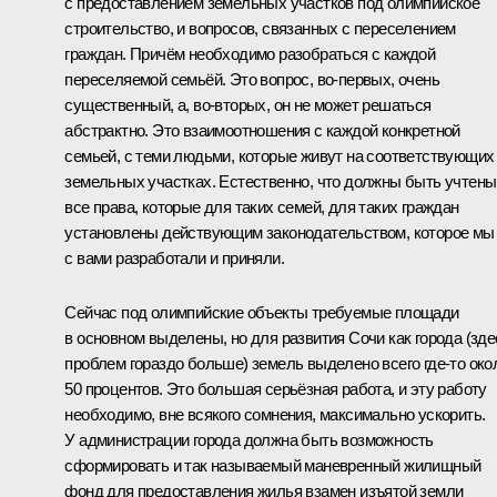
с предоставлением земельных участков под олимпийское
строительство, и вопросов, связанных с переселением
граждан. Причём необходимо разобраться с каждой
переселяемой семьёй. Это вопрос, во‑первых, очень
существенный, а, во‑вторых, он не может решаться
абстрактно. Это взаимоотношения с каждой конкретной
семьей, с теми людьми, которые живут на соответствующих
земельных участках. Естественно, что должны быть учтены
все права, которые для таких семей, для таких граждан
установлены действующим законодательством, которое мы
с вами разработали и приняли.
Сейчас под олимпийские объекты требуемые площади
в основном выделены, но для развития Сочи как города (зде
проблем гораздо больше) земель выделено всего где‑то око
50 процентов. Это большая серьёзная работа, и эту работу
необходимо, вне всякого сомнения, максимально ускорить.
У администрации города должна быть возможность
сформировать и так называемый маневренный жилищный
фонд для предоставления жилья взамен изъятой земли