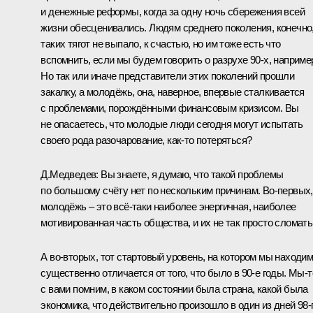
и денежные реформы, когда за одну ночь сбережения всей
жизни обесценивались. Людям среднего поколения, конечно
таких тягот не выпало, к счастью, но им тоже есть что
вспомнить, если мы будем говорить о разрухе 90-х, наприме
Но так или иначе представители этих поколений прошли
закалку, а молодёжь, она, наверное, впервые сталкивается
с проблемами, порождёнными финансовым кризисом. Вы
не опасаетесь, что молодые люди сегодня могут испытать
своего рода разочарование, как‑то потеряться?
Д.Медведев: Вы знаете, я думаю, что такой проблемы
по большому счёту нет по нескольким причинам. Во‑первых,
молодёжь – это всё‑таки наиболее энергичная, наиболее
мотивированная часть общества, и их не так просто сломать
А во‑вторых, тот стартовый уровень, на котором мы находим
существенно отличается от того, что было в 90-е годы. Мы‑т
с вами помним, в каком состоянии была страна, какой была
экономика, что действительно произошло в один из дней 98-