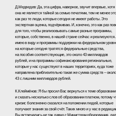
Д.Медведев: Да, эта цифра, наверное, звучит впервые, хотя
она не является тайной за семью печатями, тем не менее эт
как раз те люди, которые сегодня не имеют работы. Это
экспертная оценка, подчёркиваю. И, конечно, это как раз по
для того, чтобы реализовывать самые разные программы,
которые, собственно, в нашей стране сейчас и реализуются.
имею в виду и программы поддержки на федеральном уровн
на которые сегодня тратятся федеральные средства,
на пособия соответствующие, это около 43 миллиардов
рублей, и на программы софинансирования региональные,
которые у нас существуют в наших территориях, куда тоже
направлена приблизительно такая же сумма средств – окол
43 с лишним миллиардов рублей.
К.Клеймёнов: Я бы просил Вас вернуться к теме образовани
и сказать несколько слов об образовании платном, потому ч
кризис болезненно сказался на положении людей, которые
получают знания за свой счёт. Таких много и у нас в редакци
Вы встречались не так давно с Министром образования, да