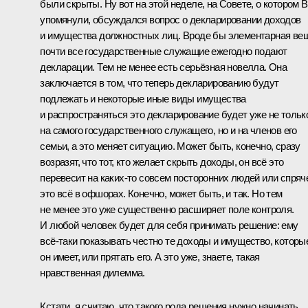
были скрыты. Ну вот на этой неделе, на Совете, о котором 
упомянули, обсуждался вопрос о декларировании доходов
и имущества должностных лиц. Вроде бы элементарная ве
почти все государственные служащие ежегодно подают
декларации. Тем не менее есть серьёзная новелла. Она
заключается в том, что теперь декларированию будут
подлежать и некоторые иные виды имущества
и распространяться это декларирование будет уже не тольк
на самого государственного служащего, но и на членов его
семьи, а это меняет ситуацию. Может быть, конечно, сразу
возразят, что тот, кто желает скрыть доходы, он всё это
перевесит на каких‑то совсем посторонних людей или спряч
это всё в офшорах. Конечно, может быть, и так. Но тем
не менее это уже существенно расширяет поле контроля.
И любой человек будет для себя принимать решение: ему
всё‑таки показывать честно те доходы и имущество, которы
он имеет, или прятать его. А это уже, знаете, такая
нравственная дилемма.
Кстати, я считаю, что такого рода решения нужно начинать