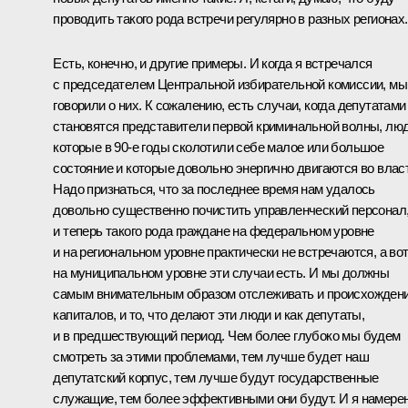
проводить такого рода встречи регулярно в разных регионах.
Есть, конечно, и другие примеры. И когда я встречался
с председателем Центральной избирательной комиссии, мы
говорили о них. К сожалению, есть случаи, когда депутатами
становятся представители первой криминальной волны, люд
которые в 90-е годы сколотили себе малое или большое
состояние и которые довольно энергично двигаются во влас
Надо признаться, что за последнее время нам удалось
довольно существенно почистить управленческий персонал
и теперь такого рода граждане на федеральном уровне
и на региональном уровне практически не встречаются, а во
на муниципальном уровне эти случаи есть. И мы должны
самым внимательным образом отслеживать и происхожден
капиталов, и то, что делают эти люди и как депутаты,
и в предшествующий период. Чем более глубоко мы будем
смотреть за этими проблемами, тем лучше будет наш
депутатский корпус, тем лучше будут государственные
служащие, тем более эффективными они будут. И я намере