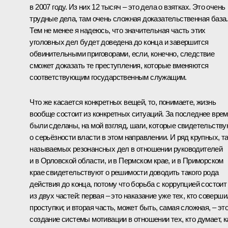
в 2007 году. Из них 12 тысяч – это дела о взятках. Это очень
трудные дела, там очень сложная доказательственная база.
Тем не менее я надеюсь, что значительная часть этих
уголовных дел будет доведена до конца и завершится
обвинительными приговорами, если, конечно, следствие
сможет доказать те преступления, которые вменяются
соответствующим государственным служащим.
Что же касается конкретных вещей, то, понимаете, жизнь
вообще состоит из конкретных ситуаций. За последнее вре
были сделаны, на мой взгляд, шаги, которые свидетельству
о серьёзности власти в этом направлении. И ряд крупных, т
называемых резонансных дел в отношении руководителей
и в Орловской области, и в Пермском крае, и в Приморском
крае свидетельствуют о решимости доводить такого рода
действия до конца, потому что борьба с коррупцией состоит
из двух частей: первая – это наказание уже тех, кто соверши
проступки; и вторая часть, может быть, самая сложная, – эт
создание системы мотивации в отношении тех, кто думает, к