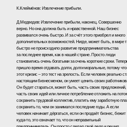
К.Клеймёнов: Извлечение прибыли.
Д.Медведев: Извлечение прибыли, наконец. Совершенно
верно. Но она должна быть и нравственной. Наш бизнес
развивался очень быстро. И за счёт этого приобрел и много
дополнительных возможностей. Нигде, может быть, в мире т
быстро не происходило развитие предпринимательства
за последнее время, как в нашей стране. Просто люди
становились очень богатыми за очень короткие сроки. Тепер
пришло время отдавать долги, долги моральные, потому что
этот кризис – это тест на зрелость. Если человек реально с
настоящим бизнесменом, он умеет ценить своих работников
Он будет стараться, может быть, часть своих предложений,
часть своих идей или личное потребление отложить на пото
сохранить трудовой коллектив, платить ему заработную пла
сохранить то, чем он занимался последние годы. А если
человек начинает дёргаться, если он продаёт бизнес, бежит
куда‑то, это означает то, что он неправильный
предприниматель. Он просто сделал своё дело и решил