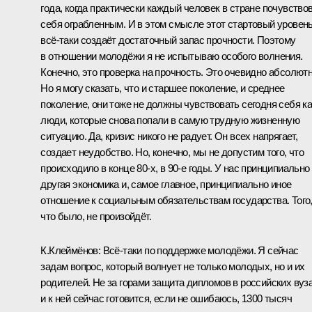
года, когда практически каждый человек в стране почувство
себя ограбленным. И в этом смысле этот стартовый уровен
всё‑таки создаёт достаточный запас прочности. Поэтому
в отношении молодёжи я не испытываю особого волнения.
Конечно, это проверка на прочность. Это очевидно абсолютн
Но я могу сказать, что и старшее поколение, и среднее
поколение, они тоже не должны чувствовать сегодня себя ка
люди, которые снова попали в самую трудную жизненную
ситуацию. Да, кризис никого не радует. Он всех напрягает,
создает неудобство. Но, конечно, мы не допустим того, что
происходило в конце 80-х, в 90-е годы. У нас принципиально
другая экономика и, самое главное, принципиально иное
отношение к социальным обязательствам государства. Того
что было, не произойдёт.
К.Клеймёнов: Всё‑таки по поддержке молодёжи. Я сейчас
задам вопрос, который волнует не только молодых, но и их
родителей. Не за горами защита дипломов в российских вуза
и к ней сейчас готовится, если не ошибаюсь, 1300 тысяч