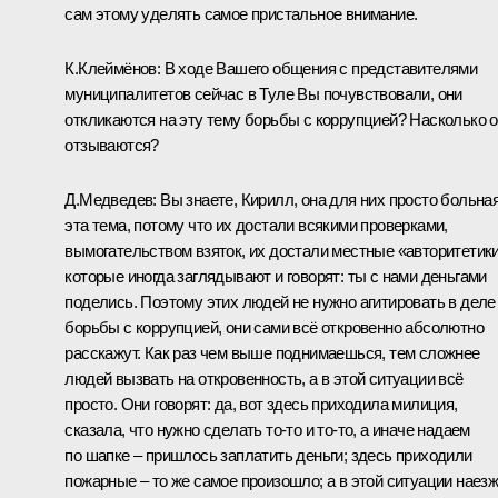
сам этому уделять самое пристальное внимание.
К.Клеймёнов: В ходе Вашего общения с представителями
муниципалитетов сейчас в Туле Вы почувствовали, они
откликаются на эту тему борьбы с коррупцией? Насколько 
отзываются?
Д.Медведев: Вы знаете, Кирилл, она для них просто больная
эта тема, потому что их достали всякими проверками,
вымогательством взяток, их достали местные «авторитетики
которые иногда заглядывают и говорят: ты с нами деньгами
поделись. Поэтому этих людей не нужно агитировать в деле
борьбы с коррупцией, они сами всё откровенно абсолютно
расскажут. Как раз чем выше поднимаешься, тем сложнее
людей вызвать на откровенность, а в этой ситуации всё
просто. Они говорят: да, вот здесь приходила милиция,
сказала, что нужно сделать то‑то и то‑то, а иначе надаем
по шапке – пришлось заплатить деньги; здесь приходили
пожарные – то же самое произошло; а в этой ситуации наез