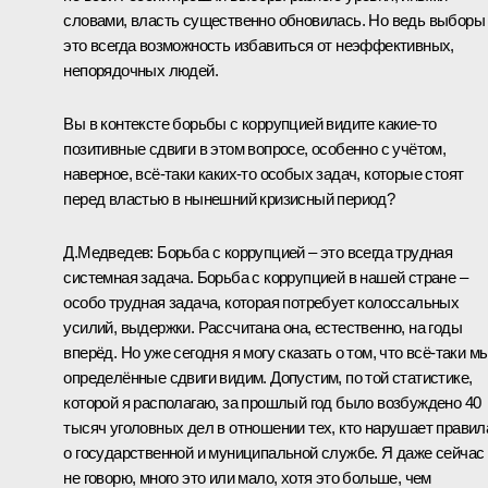
словами, власть существенно обновилась. Но ведь выборы
это всегда возможность избавиться от неэффективных,
непорядочных людей.
Вы в контексте борьбы с коррупцией видите какие‑то
позитивные сдвиги в этом вопросе, особенно с учётом,
наверное, всё‑таки каких‑то особых задач, которые стоят
перед властью в нынешний кризисный период?
Д.Медведев: Борьба с коррупцией – это всегда трудная
системная задача. Борьба с коррупцией в нашей стране –
особо трудная задача, которая потребует колоссальных
усилий, выдержки. Рассчитана она, естественно, на годы
вперёд. Но уже сегодня я могу сказать о том, что всё‑таки м
определённые сдвиги видим. Допустим, по той статистике,
которой я располагаю, за прошлый год было возбуждено 40
тысяч уголовных дел в отношении тех, кто нарушает правил
о государственной и муниципальной службе. Я даже сейчас
не говорю, много это или мало, хотя это больше, чем