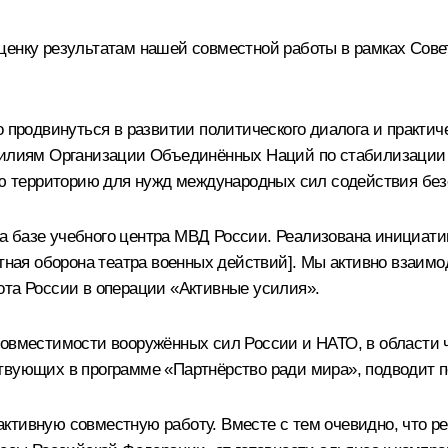
оценку результатам нашей совместной работы в рамках Со
о продвинуться в развитии политического диалога и практи
силиям Организации Объединённых Наций по стабилизации 
кую территорию для нужд международных сил содействия без
 базе учебного центра МВД России. Реализована инициатив
етная оборона театра военных действий]. Мы активно взаимо
ота России в операции «Активные усилия».
совместимости вооружённых сил России и НАТО, в области 
твующих в программе «Партнёрство ради мира», подводит п
ктивную совместную работу. Вместе с тем очевидно, что ре