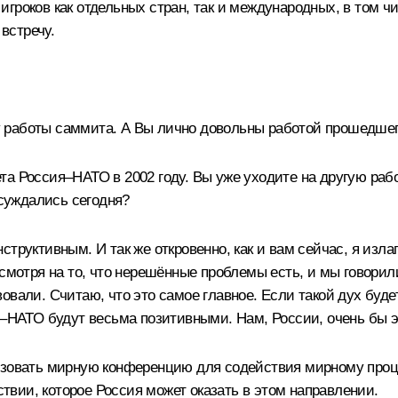
гроков как отдельных стран, так и международных, в том чи
встречу.
 работы саммита. А Вы лично довольны работой прошедшег
а Россия–НАТО в 2002 году. Вы уже уходите на другую рабо
бсуждались сегодня?
структивным. И так же откровенно, как и вам сейчас, я изл
смотря на то, что нерешённые проблемы есть, и мы говорили
овали. Считаю, что это самое главное. Если такой дух буде
я–НАТО будут весьма позитивными. Нам, России, очень бы э
изовать мирную конференцию для содействия мирному проце
вии, которое Россия может оказать в этом направлении.