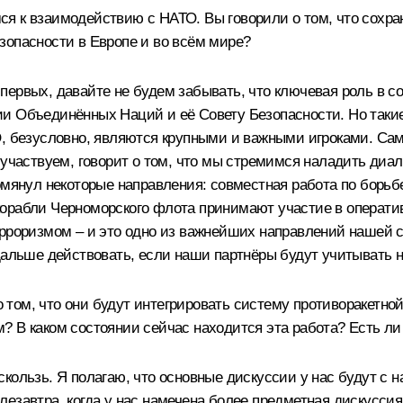
я к взаимодействию с НАТО. Вы говорили о том, что сохран
зопасности в Европе и во всём мире?
 во‑первых, давайте не будем забывать, что ключевая роль 
ии Объединённых Наций и её Совету Безопасности. Но таки
О, безусловно, являются крупными и важными игроками. Сам
 участвуем, говорит о том, что мы стремимся наладить диа
помянул некоторые направления: совместная работа по борь
орабли Черноморского флота принимают участие в оператив
рроризмом – и это одно из важнейших направлений нашей со
 дальше действовать, если наши партнёры будут учитывать 
том, что они будут интегрировать систему противоракетной
? В каком состоянии сейчас находится эта работа? Есть ли
кользь. Я полагаю, что основные дискуссии у нас будут с 
завтра, когда у нас намечена более предметная дискуссия н