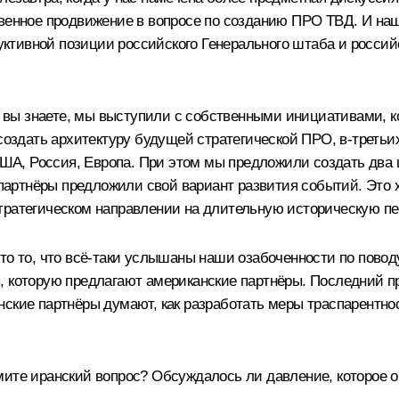
венное продвижение в вопросе по созданию ПРО ТВД. И наш
труктивной позиции российского Генерального штаба и росс
ак вы знаете, мы выступили с собственными инициативами, 
 создать архитектуру будущей стратегической ПРО, в‑третьи
о США, Россия, Европа. При этом мы предложили создать дв
и партнёры предложили свой вариант развития событий. Это 
тратегическом направлении на длительную историческую пе
это то, что всё‑таки услышаны наши озабоченности по пово
, которую предлагают американские партнёры. Последний п
ские партнёры думают, как разработать меры траспарентнос
мите иранский вопрос? Обсуждалось ли давление, которое о