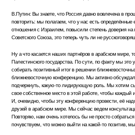
В.Путин: Вы знаете, что Россия давно вовлечена в про
повторить: мы полагаем, что у нас есть определённые
отношения с Израилем, повысили степень доверия на 
Советского Союза, это теперь чуть ли не русскоговор
Ну а что касается наших партнёров в арабском мире, 
Палестинского государства. По сути, по факту мы это
собирать позитивный итог в решении ближневосточных
ближневосточную конференцию. Мы активно обсуждали 
подчеркнуть, какую‑то лидирующую роль. Мы хотим сыг
свое собственное место в этой работе, чтобы каждый 
И, очевидно, чтобы эту конференцию провести, её на
друзей в арабском мире. Мы сейчас ведем консультац
Повторяю, нам очень хотелось бы не просто собраться 
почувствуем, что можно выйти на какой‑то позитив, м