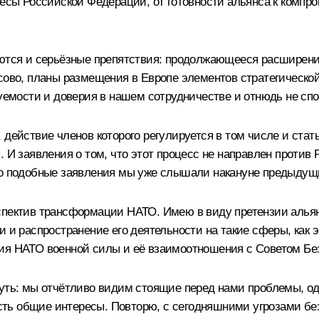
ересы Российской Федерации, от готовности альянса к ком
меются и серьёзные препятствия: продолжающееся расширен
осово, планы размещения в Европе элементов стратегическ
уемости и доверия в нашем сотрудничестве и отнюдь не спос
действие членов которого регулируется в том числе и стать
 И заявления о том, что этот процесс не направлен против 
что подобные заявления мы уже слышали накануне предыдущ
спектив трансформации НАТО. Имею в виду претензии альян
 и распространение его деятельности на такие сферы, как э
ния НАТО военной силы и её взаимоотношения с Советом Б
нуть: мы отчётливо видим стоящие перед нами проблемы, о
 есть общие интересы. Повторю, с сегодняшними угрозами бе