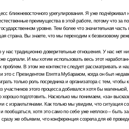
цесс ближневосточного урегулирования. Я уже подчёркивал н
 естественные преимущества в этой работе, потому что за
государственном уровне. Тем более что значительная часть
ящая страна. Вы знаете, что мы переходим к безвизовому ре
то у нас традиционно доверительные отношения. У нас нет 
 уже сделали. И мы хотим использовать весь этот наработа
 проблем. В этом же контексте следует рассматривать и на
это с Президентом Египта Мубараком, когда он был недавно
рать только роль посредника и организатора с тем, чтобы 
из участников этого процесса добивался хотя бы маленькой,
до хорошо подготовить. Насколько мы понимаем, «за» выска
ии с израильтянами. Как только мы увидим, что ситуация с
и пообщаться, хотя это само по себе уже неплохо – быть за 
ы сразу же объявим, что конференция созрела для её провед