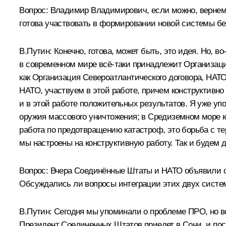
Вопрос: Владимир Владимирович, если можно, вернемс
готова участвовать в формировании новой системы бе
В.Путин: Конечно, готова, может быть, это идея. Но,
в современном мире всё‑таки принадлежит Организац
как Организация Североатлантического договора, НАТ
НАТО, участвуем в этой работе, причем конструктивно
и в этой работе положительных результатов. Я уже у
оружия массового уничтожения; в Средиземном море к
работа по предотвращению катастроф, это борьба с те
мы настроены на конструктивную работу. Так и будем
Вопрос: Вчера Соединённые Штаты и НАТО объявили о 
Обсуждались ли вопросы интеграции этих двух систем
В.Путин: Сегодня мы упоминали о проблеме ПРО, но вс
Президент Соединенных Штатов приедет в Сочи, и после