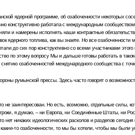
анской ядерной программе, об озабоченности некоторых сосе
аточно конструктивно работала с международным сообщество
няли и намерены исполнять наши контрактные обязательств
вок ядерного топлива, как вы знаете. Но все озабоченности
тали до сих пор конструктивно со всеми участниками этого
ство по этому вопросу Мы и дальше готовы работать в тако
о снятию озабоченностей международного сообщества с точк
ороны румынской прессы. Здесь часто говорят о возможност
кто не заинтересован. Но есть, возможно, отдельные силы, к
роки, я думаю, – ни Европа, ни Соединённые Штаты, ни Рос
 нет никаких идеологических расколов и разделов сегодня в
ть какие‑то озабоченности, то мы бы хотели, чтобы мы был