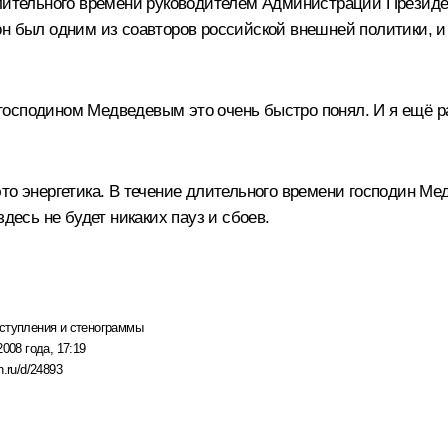
длительного времени руководителем Администрации Презид
он был одним из соавторов российской внешней политики, и
с господином Медведевым это очень быстро понял. И я ещё р
то энергетика. В течение длительного времени господин Ме
десь не будет никаких пауз и сбоев.
ступления и стенограммы
2008 года, 17:19
n.ru/d/24893