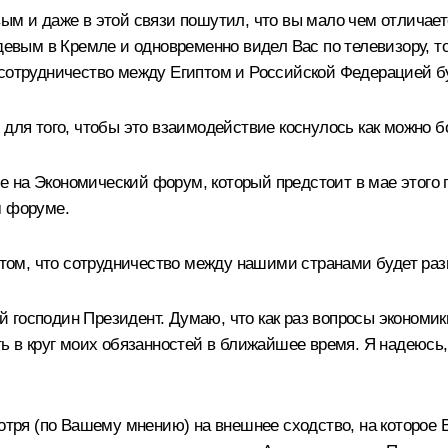
ым и даже в этой связи пошутил, что вы мало чем отличаете
евым в Кремле и одновременно видел Вас по телевизору, то т
 сотрудничество между Египтом и Российской Федерацией б
 для того, чтобы это взаимодействие коснулось как можно 
 на Экономический форум, который предстоит в мае этого 
м форуме.
в том, что сотрудничество между нашими странами будет ра
господин Президент. Думаю, что как раз вопросы экономики
ить в круг моих обязанностей в ближайшее время. Я надею
отря (по Вашему мнению) на внешнее сходство, на которое В