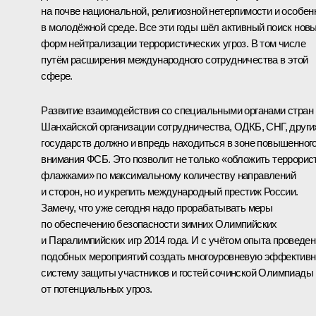
на почве национальной, религиозной нетерпимости и особен
в молодёжной среде. Все эти годы шёл активный поиск нов
форм нейтрализации террористических угроз. В том числе
путём расширения международного сотрудничества в этой
сфере.
Развитие взаимодействия со специальными органами стран
Шанхайской организации сотрудничества, ОДКБ, СНГ, други
государств должно и впредь находиться в зоне повышенног
внимания ФСБ. Это позволит не только «обложить террорис
флажками» по максимальному количеству направлений
и сторон, но и укрепить международный престиж России.
Замечу, что уже сегодня надо прорабатывать меры
по обеспечению безопасности зимних Олимпийских
и Паралимпийских игр 2014 года. И с учётом опыта проведе
подобных мероприятий создать многоуровневую эффектив
систему защиты участников и гостей сочинской Олимпиады
от потенциальных угроз.