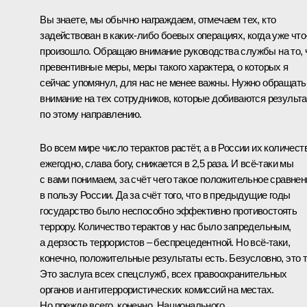
Вы знаете, мы обычно награждаем, отмечаем тех, кто
задействован в каких‑либо боевых операциях, когда уже что
произошло. Обращаю внимание руководства службы на то, 
превентивные меры, меры такого характера, о которых я
сейчас упомянул, для нас не менее важны. Нужно обращать
внимание на тех сотрудников, которые добиваются результа
по этому направлению.
Во всем мире число терактов растёт, а в России их количест
ежегодно, слава богу, снижается в 2,5 раза. И всё‑таки мы
с вами понимаем, за счёт чего такое положительное сравнен
в пользу России. Да за счёт того, что в предыдущие годы
государство было неспособно эффективно противостоять
террору. Количество терактов у нас было запредельным,
а дерзость террористов – беспрецедентной. Но всё‑таки,
конечно, положительные результаты есть. Безусловно, это т
Это заслуга всех спецслужб, всех правоохранительных
органов и антитеррористических комиссий на местах.
Но прежде всего, конечно, Национального