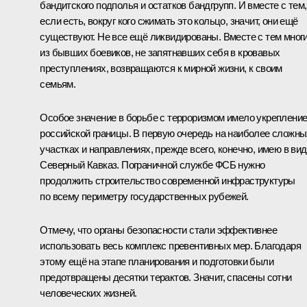
бандитского подполья и остатков бандгрупп. И вместе с тем,
если есть, вокруг кого сжимать это кольцо, значит, они ещё
существуют. Не все ещё ликвидированы. Вместе с тем мног
из бывших боевиков, не запятнавших себя в кровавых
преступлениях, возвращаются к мирной жизни, к своим
семьям.
Особое значение в борьбе с терроризмом имело укреплени
российской границы. В первую очередь на наиболее сложны
участках и направлениях, прежде всего, конечно, имею в ви
Северный Кавказ. Пограничной службе ФСБ нужно
продолжить строительство современной инфраструктуры
по всему периметру государственных рубежей.
Отмечу, что органы безопасности стали эффективнее
использовать весь комплекс превентивных мер. Благодаря
этому ещё на этапе планирования и подготовки были
предотвращены десятки терактов. Значит, спасены сотни
человеческих жизней.