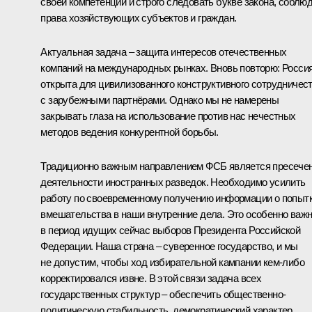
своей компетенции и строго следовать букве закона, соблю
права хозяйствующих субъектов и граждан.
Актуальная задача – защита интересов отечественных
компаний на международных рынках. Вновь повторю: Росси
открыта для цивилизованного конструктивного сотрудничес
с зарубежными партнёрами. Однако мы не намерены
закрывать глаза на использование против нас нечестных
методов ведения конкурентной борьбы.
Традиционно важным направлением ФСБ является пресече
деятельности иностранных разведок. Необходимо усилить
работу по своевременному получению информации о попыт
вмешательства в наши внутренние дела. Это особенно важ
в период идущих сейчас выборов Президента Российской
Федерации. Наша страна – суверенное государство, и мы
не допустим, чтобы ход избирательной кампании кем‑либо
корректировался извне. В этой связи задача всех
государственных структур – обеспечить общественно-
политическую стабильность, демократический характер