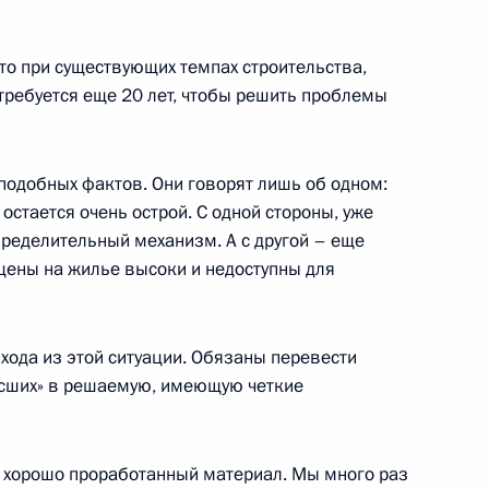
что при существующих темпах строительства,
е от имени Президента
требуется еще 20 лет, чтобы решить проблемы
 супруги Зорки Пырвановой
иных
подобных фактов. Они говорят лишь об одном:
стается очень острой. С одной стороны, уже
пределительный механизм. А с другой – еще
 цены на жилье высоки и недоступны для
ством Народного собрания
хода из этой ситуации. Обязаны перевести
сших» в решаемую, имеющую четкие
вопросы на совместной пресс-
а хорошо проработанный материал. Мы много раз
арии Георгием Пырвановым