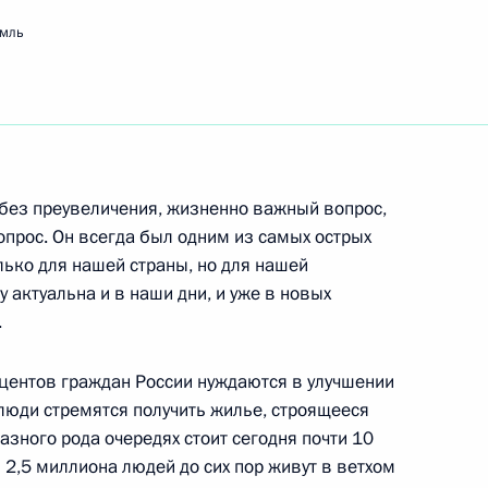
емль
ть следующие материалы
ми по окончании
я, без преувеличения, жизненно важный вопрос,
ию
прос. Он всегда был одним из самых острых
лько для нашей страны, но для нашей
 актуальна и в наши дни, и уже в новых
.
ремонии, посвященной 125-
2м
центов граждан России нуждаются в улучшении
люди стремятся получить жилье, строящееся
зного рода очередях стоит сегодня почти 10
 2,5 миллиона людей до сих пор живут в ветхом