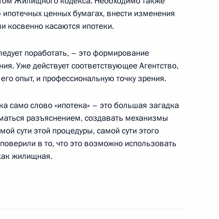
ктом Жилищного кодекса. Необходимо также
б ипотечных ценных бумагах, внести изменения
 переговоров с Президентом
ли косвенно касаются ипотеки.
о, Президентом Украины
азахстана Нурсултаном
ледует поработать, – это формирование
ния. Уже действует соответствующее Агентство,
ль
 его опыт, и профессиональную точку зрения.
ока само слово «ипотека» – это большая загадка
иматься разъяснением, создавать механизмы
мой сути этой процедуры, самой сути этого
ом встречи с Президентом
поверили в то, что это возможно использовать
о, Президентом Украины
как жилищная.
азахстана Нурсултаном
ль