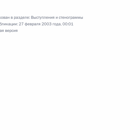
брании, посвященном Дню
ован в разделе:
Выступления и стенограммы
бликации:
27 февраля 2003 года, 00:01
ая версия
ль
раины Леонидом Кучмой
ль
вещании офицеров