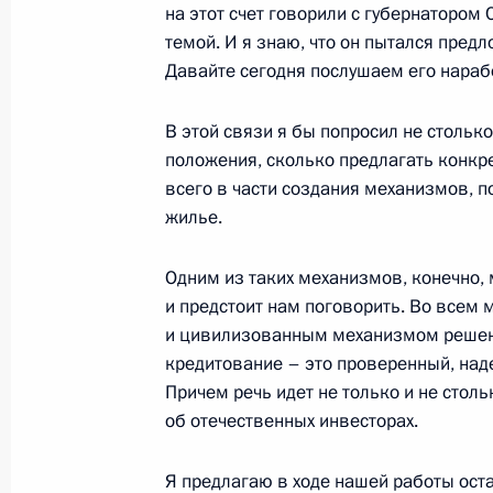
на этот счет говорили с губернатором
2 марта 2003 года, 00:02
София
темой. И я знаю, что он пытался пред
Давайте сегодня послушаем его нараб
В этой связи я бы попросил не столь
Вступительное слово на российско-
положения, сколько предлагать конкр
в расширенном составе
всего в части создания механизмов,
2 марта 2003 года, 00:01
София
жилье.
Одним из таких механизмов, конечно, 
28 февраля 2003 года, пятница
и предстоит нам поговорить. Во всем
и цивилизованным механизмом решен
Интервью Болгарскому национальн
кредитование – это проверенный, над
«Труд»
Причем речь идет не только и не столь
об отечественных инвесторах.
28 февраля 2003 года, 00:01
Я предлагаю в ходе нашей работы ост