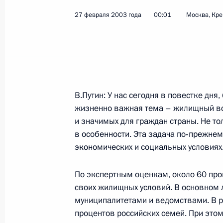
27 февраля 2003 года
00:01
Москва, Кр
Показа
3 марта 2003 года, понедельник
Встреча с российскими журналиста
В.Путин: У нас сегодня в повестке дн
государственного визита в Болгар
жизненно важная тема – жилищный во
и значимых для граждан страны. Не то
3 марта 2003 года, 00:02
София
в особенности. Эта задача по‑прежнему
экономических и социальных условиях
Выступление на торжественной це
По экспертным оценкам, около 60 про
летию освобождения Болгарии
своих жилищных условий. В основном 
муниципалитетами и ведомствами. В ра
3 марта 2003 года, 00:01
Шипка
процентов российских семей. При этом