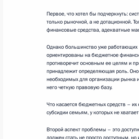
27 февраля 2003 года, четверг
Первое, что хотел бы подчеркнуть: си
Вступительное слово на заседании
только рыночной, а не дотационной. Т
совета по вопросу развития ипоте
финансовые средства, адекватные ма
стимулирования жилищного строит
Однако большинство уже работающих 
27 февраля 2003 года, 00:01
Москва, Крем
ориентированы на бюджетное финанси
противоречит основным ее целям и при
принадлежит определяющая роль. Оно 
26 февраля 2003 года, среда
необходимых для организации рынка и
него четкую правовую базу.
Выдержки из пресс-конференции п
с Федеральным канцлером ФРГ Ге
Что касается бюджетных средств – их
26 февраля 2003 года, 00:02
Москва, Крем
субсидии семьям, у которых не хватае
Второй аспект проблемы – это доступн
должен стать не просто доступным, но
Начало встречи с Федеральным ка