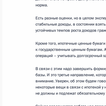
норма.
Шредером
26 февраля 2003 года, 00:01
Москва, Крем
Есть разные оценки, но в целом экспе
стабильные доходы, в состоянии взять
устойчивых темпов роста доходов граж
25 февраля 2003 года, вторник
Кроме того, ипотечные ценные бумаги
Вступительное слово на заседании
к государственным ценным бумагам. 
25 февраля 2003 года, 00:02
Москва, Крем
операций – учитывать долгосрочный х
В связи с этим надо завершить форм
базы. И это третье направление, кото
Вступительное слово на совещании
внимание. Уверен, об этом будем гово
25 февраля 2003 года, 00:01
Москва, Крем
некоторые вещи в связи с ипотекой у 
не должны и подлежат обязательному
23 февраля 2003 года, воскресень