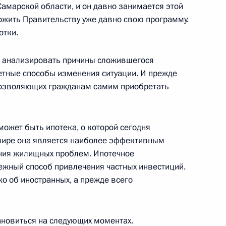
 Самарской области, и он давно занимается этой
ложить Правительству уже давно свою программу.
отки.
ко анализировать причины сложившегося
болгарских переговорах
етные способы изменения ситуации. И прежде
 позволяющих гражданам самим приобретать
может быть ипотека, о которой сегодня
 мире она является наиболее эффективным
ия жилищных проблем. Ипотечное
ому телевидению и газете
ежный способ привлечения частных инвестиций.
ко об иностранных, а прежде всего
ановиться на следующих моментах.