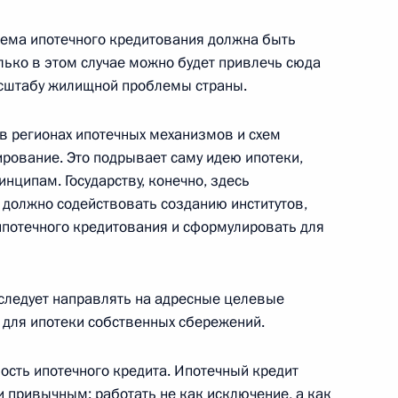
стема ипотечного кредитования должна быть
 президиума Государственного
олько в этом случае можно будет привлечь сюда
ки и иным мерам
сштабу жилищной проблемы страны.
ельства
в регионах ипотечных механизмов и схем
ль
рование. Это подрывает саму идею ипотеки,
нципам. Государству, конечно, здесь
должно содействовать созданию институтов,
потечного кредитования и сформулировать для
о итогам переговоров
рхардом Шредером
 следует направлять на адресные целевые
ль
т для ипотеки собственных сбережений.
ость ипотечного кредита. Ипотечный кредит
 и привычным: работать не как исключение, а как
нцлером ФРГ Герхардом