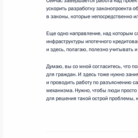
Сейчас завершается работа над прое
ускорить разработку законопроекта о
Встреча с журналистами по итогам
в законы, которые непосредственно и
Белоруссии Александром Лукашенк
Леонидом Кучмой и Президентом К
Еще одно направление, над которым с
Назарбаевым
инфраструктуры ипотечного кредитова
23 февраля 2003 года, 00:01
Москва, Крем
и здесь, полагаю, полезно учитывать и
Думаю, вы со мной согласитесь, что п
для граждан. И здесь тоже нужно зан
22 февраля 2003 года, суббота
и проводить работу по разъяснению са
Заявления для прессы перед начал
механизма. Нужно, чтобы люди просто 
Белоруссии Александром Лукашенк
для решения такой острой проблемы, 
Леонидом Кучмой и Президентом К
Назарбаевым
22 февраля 2003 года, 00:03
Москва, Крем