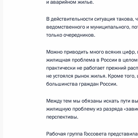
и аварийном жилье.
2 марта 2003 года, воскресенье
В действительности ситуация такова, 
Выступление на официальном обед
ведомственного и муниципального, по
Болгарии Георгия Пырванова и его
только очередников.
в честь Владимира и Людмилы Пут
Можно приводить много всяких цифр, 
2 марта 2003 года, 00:04
София
жилищная проблема в России в целом о
практически не работает прежний рас
не устоялся рынок жилья. Кроме того,
Выступление на встрече с руковод
большинства граждан России.
Болгарии
Между тем мы обязаны искать пути вы
2 марта 2003 года, 00:03
София
жилищную проблему из разряда «зави
перспективы.
Заявления для прессы и ответы на 
Рабочая группа Госсовета представил
конференции с Президентом Болг