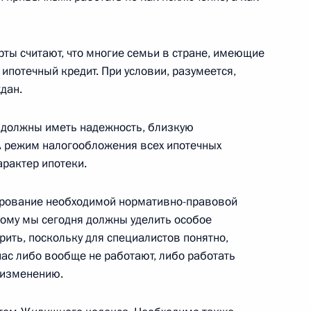
ль
рты считают, что многие семьи в стране, имеющие
 ипотечный кредит. При условии, разумеется,
дан.
 должны иметь надежность, близкую
 Совета Безопасности
А режим налогообложения всех ипотечных
ль
арактер ипотеки.
ирование необходимой нормативно-правовой
рому мы сегодня должны уделить особое
 с членами Правительства
рить, поскольку для специалистов понятно,
ль
нас либо вообще не работают, либо работать
 изменению.
е