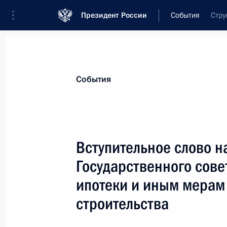
Президент России
События
Стру
Президент
Администрация
Государст
Новости
Стенограммы
Поездки
Те
События
Рубрикация материалов
Все материалы
Вступительное слово н
Послания Федеральному Собранию
Государственного сове
Заявления по важнейшим вопросам
ипотеки и иным мерам
Совещания, заседания, рабочие встречи
строительства
Речи и обращения