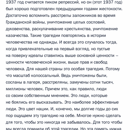
1937 год считается пиком репрессий, но он (этот 1937 год)
был хорошо подготовлен предыдущими годами жестокости.
Достаточно вспомнить расстрелы заложников во время
Гражданской войны, уничтожение целых сословий,
духовенства, раскулачивание крестьянства, уничтожение
казачества. Такие трагедии повторялись в истории
человечества не однажды. И всегда это случалось тогда,
когда привлекательные на первый взгляд, но пустые
на поверку идеалы ставились выше основной ценности –
ценности человеческой жизни, выше прав и свобод
человека. Для нашей страны это особая трагедия. Потому
что масштаб колоссальный. Ведь уничтожены были,
сосланы в лагеря, расстреляны, замучены сотни тысяч,
миллионы человек. Причем это, как правило, люди
со своим собственным мнением. Это люди, которые
не боялись его высказывать. Это наиболее эффективные
люди. Это цвет нации. И, конечно, мы долгие годы до сих
пор ощущаем эту трагедию на себе. Многое нужно сделать
для того, чтобы это никогда не забывалось. Для того чтобы
мы всегда помнили об этой трагедии. Но эта память нужна