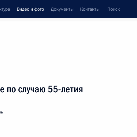
ктура
Видео и фото
Документы
Контакты
Поиск
си
ия, встречи
Встречи со СМИ
октябрь, 2007
ть следующие материалы
е по случаю 55-летия
Начало встречи
ль
с художественным
руководителем Театра
на Таганке Юрием