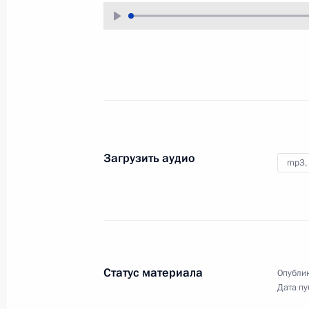
7 октября 2007 года
Аудио, 2 мин.
Заключительное слово
на VIII съезде партии «Едина
Россия»
Загрузить аудио
mp3,
1 октября 2007 года
Аудио, 6 мин.
Начало встречи
Статус материала
с президентом
Опублик
Дата пу
Международного