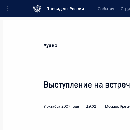
Президент России
События
Стру
Видеозаписи
Фотографии
Аудиозапи
Все материалы
Выступления
Совещан
Аудио
Показа
Выступление на встреч
Выступление на встрече
7 октября 2007 года
19:02
Москва, Крем
по случаю 55-летия