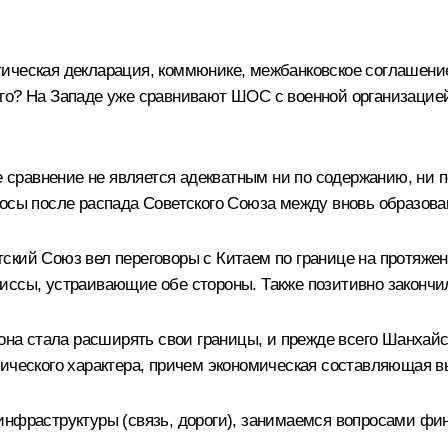
ческая декларация, коммюнике, межбанковское соглашение, 
го? На Западе уже сравнивают ШОС с военной организацие
ое сравнение не является адекватным ни по содержанию, ни
росы после распада Советского Союза между вновь образов
ский Союз вел переговоры с Китаем по границе на протяжен
иссы, устраивающие обе стороны. Также позитивно закончи
 она стала расширять свои границы, и прежде всего Шанхайс
мического характера, причем экономическая составляющая в
инфраструктуры (связь, дороги), занимаемся вопросами фин