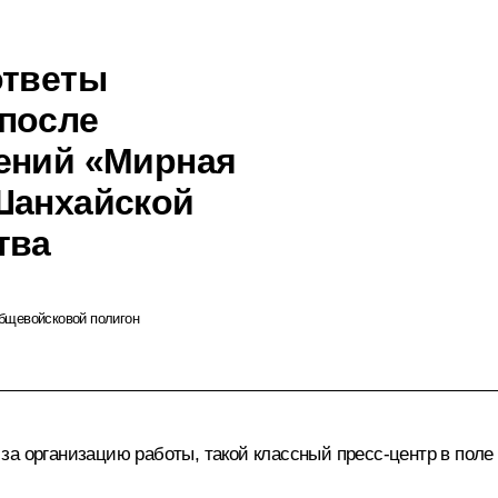
ответы
после
ений «Мирная
Шанхайской
тва
общевойсковой полигон
а организацию работы, такой классный пресс-центр в поле