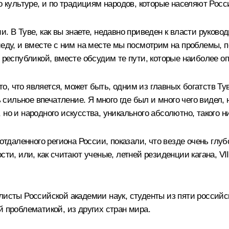
по культуре, и по традициям народов, которые населяют Ро
. В Туве, как вы знаете, недавно приведен к власти руково
риеду, и вместе с ним на месте мы посмотрим на проблемы,
д республикой, вместе обсудим те пути, которые наиболее 
 то, что является, может быть, одним из главных богатств Т
ь сильное впечатление. Я много где был и много чего видел, 
о и народного искусства, уникального абсолютно, такого ниг
 отдаленного региона России, показали, что везде очень глу
ти, или, как считают ученые, летней резиденции кагана, VIII
листы Российской академии наук, студенты из пяти российс
й проблематикой, из других стран мира.