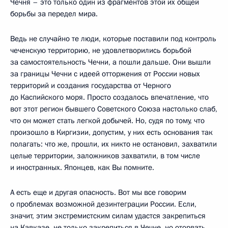
Чечня – это только один из фрагментов этой их общей
борьбы за передел мира.
Ведь не случайно те люди, которые поставили под контроль
чеченскую территорию, не удовлетворились борьбой
за самостоятельность Чечни, а пошли дальше. Они вышли
за границы Чечни с идеей отторжения от России новых
территорий и создания государства от Черного
до Каспийского моря. Просто создалось впечатление, что
вот этот регион бывшего Советского Союза настолько слаб,
что он может стать легкой добычей. Но, судя по тому, что
произошло в Киргизии, допустим, у них есть основания так
полагать: что же, прошли, их никто не остановил, захватили
целые территории, заложников захватили, в том числе
и иностранных. Японцев, как Вы помните.
А есть еще и другая опасность. Вот мы все говорим
о проблемах возможной дезинтеграции России. Если,
значит, этим экстремистским силам удастся закрепиться
на Кавказе, не только закрепиться в Чечне, но оторвать