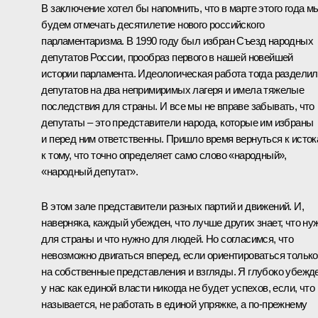
В заключение хотел бы напомнить, что в марте этого года м
будем отмечать десятилетие нового российского
парламентаризма. В 1990 году был избран Съезд народных
депутатов России, прообраз первого в нашей новейшей
истории парламента. Идеологическая работа тогда раздели
депутатов на два непримиримых лагеря и имела тяжелые
последствия для страны. И все мы не вправе забывать, что
депутаты – это представители народа, которые им избраны
и перед ним ответственны. Пришло время вернуться к исток
к тому, что точно определяет само слово «народный»,
«народный депутат».
В этом зале представители разных партий и движений. И,
наверняка, каждый убежден, что лучше других знает, что ну
для страны и что нужно для людей. Но согласимся, что
невозможно двигаться вперед, если ориентироваться только
на собственные представления и взгляды. Я глубоко убежде
у нас как единой власти никогда не будет успехов, если, что
называется, не работать в единой упряжке, а по‑прежнему