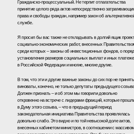
Гражданско-процессуальный. Не терпит отлагательства
принятие целого ряда актов непосредственно затрагивающи
права и свободы граждан, например закон об альтернативно
службе.
Я просил бы вас также не откладывать в долгий ящик проек
социально-экономических работ, внесенных Правительство
среди которых – законы об инвестиционных фондов, о поря
установления размеров социальных выплат и иных платеж
в Российской Федерации и многие, многие другие.
В том, что эти и другие важные законы до сих пор не приняты
виноваты, конечно, не только депутаты предыдущего созыва
Должен признать – и об этом мы говорили довольно
откровенно на встрече с лидерами фракций, которые прошл
в Думу этого созыва, – что в предыдущий период
законодательная инициатива Правительства проявлялась
довольно слабо. Это видно и по той невысокой доле актов,
внесенных кабинетом министров, в соотношении с массиво