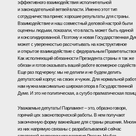
эффективного взаимодействия исполнительной
и законодательной ветвей власти. Именно этот тип
сотрудничества принес хорошие результаты для страны.
Взаимодействие и наш совместный деловой настрой были
оценены людьми, показали, что власть может быть единой
и консолидированной. Поэтому и новая Государственная Ду
может с уверенностью рассчитывать на конструктивное
и открытое взаимодействие с федеральным Правительство
Как исполняющий обязанности Президента страны я так же
обязан и готов оказывать вашей работе всемерное содейств
Еще раз подчеркну: мы не делили и не будем делить
депутатский корпус на своих и чужих. Для нормальной рабо
нам нужна максимально широкая опора в Государственной
Думе. И это не политическая, а сугубо прагматическая позиц
Уважаемые депутаты! Парламент – это, образно говоря,
горячий цех законотворческой работы. В нем получают
законченную форму важнейшие для страны решения. Многи
из них напрямую связаны с разрабатываемой сейчас
стратегией долгосрочного развития России. Но без