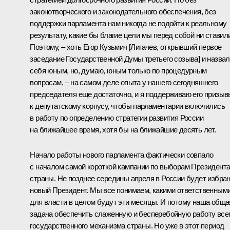
законотворческого и законодательного обеспечения, без
поддержки парламента нам никогда не подойти к реальному
результату, какие бы благие цели мы перед собой ни ставил
Поэтому, – хоть Егор Кузьмич [Лигачев, открывший первое
заседание Государственной Думы третьего созыва] и назвал
себя юным, но, думаю, юным только по процедурным
вопросам, – на самом деле опыта у нашего сегодняшнего
председателя еще достаточно, и я поддерживаю его призыв
к депутатскому корпусу, чтобы парламентарии включились
в работу по определению стратегии развития России
на ближайшее время, хотя бы на ближайшие десять лет.
Начало работы нового парламента фактически совпало
с началом самой короткой кампании по выборам Президент
страны. Не позднее середины апреля в России будет избра
новый Президент. Мы все понимаем, какими ответственным
для власти в целом будут эти месяцы. И потому наша обща
задача обеспечить слаженную и бесперебойную работу все
государственного механизма страны. Но уже в этот период