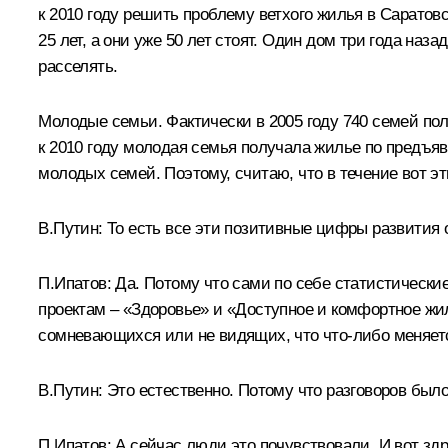
к 2010 году решить проблему ветхого жилья в Саратов
25 лет, а они уже 50 лет стоят. Один дом три года наз
расселять.
Молодые семьи. Фактически в 2005 году 740 семей пол
к 2010 году молодая семья получала жилье по предъявл
молодых семей. Поэтому, считаю, что в течение вот э
В.Путин: То есть все эти позитивные цифры развития 
П.Ипатов: Да. Потому что сами по себе статистические
проектам – «Здоровье» и «Доступное и комфортное жил
сомневающихся или не видящих, что что‑либо меняе
В.Путин: Это естественно. Потому что разговоров был
П.Ипатов: А сейчас люди это почувствовали. И вот зд