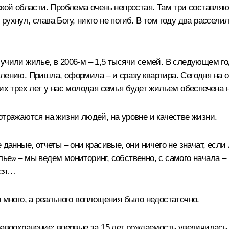
ской области. Проблема очень непростая. Там три составляю
ад рухнул, слава Богу, никто не погиб. В том году два рассе
учили жилье, в 2006-м – 1,5 тысячи семей. В следующем го
ению. Пришла, оформила – и сразу квартира. Сегодня на оче
тих трех лет у нас молодая семья будет жильем обеспечена 
отражаются на жизни людей, на уровне и качестве жизни.
 данные, отчеты – они красивые, они ничего не значат, есл
ье» – мы ведем мониторинг, собственно, с самого начала –
тся…
о много, а реального воплощения было недостаточно.
равоохранение: впервые за 15 лет рождаемость увеличилась,