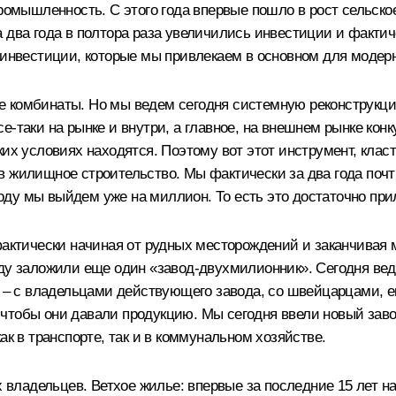
ромышленность. С этого года впервые пошло в рост сельско
 два года в полтора раза увеличились инвестиции и фактич
– инвестиции, которые мы привлекаем в основном для модер
пные комбинаты. Но мы ведем сегодня системную реконструк
е‑таки на рынке и внутри, а главное, на внешнем рынке кон
ких условиях находятся. Поэтому вот этот инструмент, клас
в жилищное строительство. Мы фактически за два года поч
 году мы выйдем уже на миллион. То есть это достаточно при
фактически начиная от рудных месторождений и заканчивая 
оду заложили еще один «завод-двухмилионник». Сегодня вед
ей – с владельцами действующего завода, со швейцарцами, 
чтобы они давали продукцию. Мы сегодня ввели новый зав
ак в транспорте, так и в коммунальном хозяйстве.
их владельцев. Ветхое жилье: впервые за последние 15 лет 